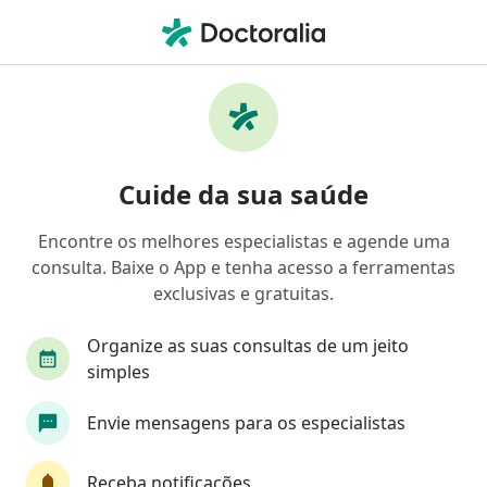
Men
Dermatologista • Recife, Pernambuco PE
Filtros
Convênio:
ASSEFAZ (Ministéri
Dermatologistas ASSEFAZ (Ministério da
Cuide da sua saúde
Fazenda) em Recife
Encontre os melhores especialistas e agende uma
consulta. Baixe o App e tenha acesso a ferramentas
exclusivas e gratuitas.
Organize as suas consultas de um jeito
simples
Dra. Renata Pessoa
Envie mensagens para os especialistas
·
Mais
Dermatologista
5 opiniões
Receba notificações