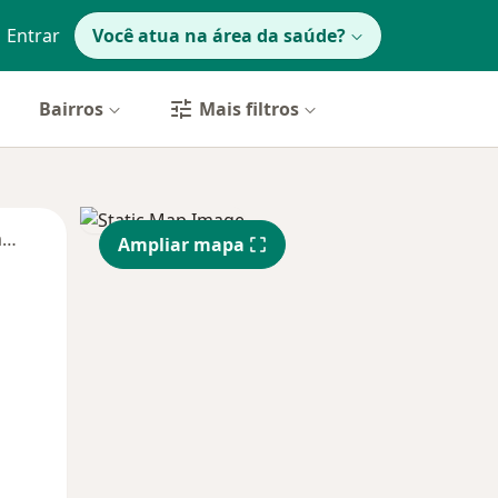
Entrar
Você atua na área da saúde?
Bairros
Mais filtros
Segunda-feira
Ter,
Qua
Qui,
Ampliar mapa
11 Ago
12 Ago
13 Ago