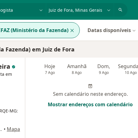
dade, doença ou nome
cidade ou região
FAZ (Ministério da Fazenda)
Datas disponíveis
da Fazenda) em Juiz de Fora
eira
Hoje
Amanhã
Dom,
7 Ago
8 Ago
9 Ago
10 Ago
sta em
Sem calendário neste endereço.
Mostrar endereços com calendário
RQE-MG:
Norte, Andar M1, Juiz de Fora
•
Mapa