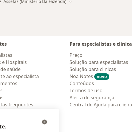
Assefaz (Ministério Da Fazenda)
dar de cidade
Mudar de cidade
tes
Para especialistas e clínic
listas
Preço
s e Hospitais
Solução para especialistas
 de saúde
Solução para clinicas
te ao especialista
Noa Notes
novo
amentos
Conteúdos
os
Termos de uso
as
Alerta de segurança
tas frequentes
Central de Ajuda para client
ções móveis
ara pacientes
te.