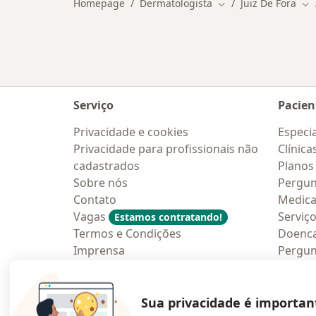
Homepage
Dermatologista
Juiz De Fora
Mudar de cidade
Mu
Serviço
Pacien
Privacidade e cookies
Especia
Privacidade para profissionais não
Clínica
cadastrados
Planos
Sobre nós
Pergun
Contato
Medic
Vagas
Serviç
Estamos contratando!
Termos e Condições
Doenc
Imprensa
Pergun
Lei da Igualdade Salarial
Aplica
Blog p
Sua privacidade é importan