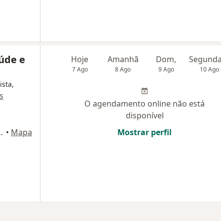
aúde e
Hoje
Amanhã
Dom,
7 Ago
8 Ago
9 Ago
10 Ago
ista,
s
O agendamento online não está
disponível
Norte, Andar M1, Juiz de Fora
•
Mapa
Mostrar perfil