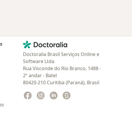
Contato
Doctoralia - Homepage
as
Doctoralia Brasil Serviços Online e
Software Ltda
Rua Visconde do Rio Branco, 1488 -
2º andar - Batel
80420-210 Curitiba (Paraná), Brasil
Facebook
abre num novo separador
Instagram
abre num novo separador
Linkedin
abre num novo separador
Glassdoor
abre num novo separador
es