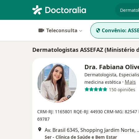
especiali
Teleconsulta
Convênio:
ASSE
Dermatologistas ASSEFAZ (Ministério 
Dra. Fabiana Oliv
Dermatologista, Especiali
·
Mais
medicina estética
150 opiniões
CRM-RJ: 1165801
RQE-RJ: 44930
CRM-MG: 82547
69787
Av. Brasil 6345, Shopping Jardim 
Ser - Clínica de Saúde e Bem Estar