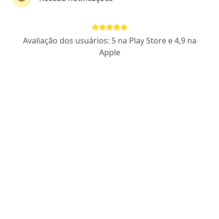
Dr. Rafael Braz
Avaliação dos usuários: 5 na Play Store e 4,9 na
·
Mais
Dermatologista
Apple
39 opiniões
CRM PE 14847
RQE PE 5548
Médico especialista em Dermatologia
Membro da Sociedade Brasileira de Dermatologia
Excelência em Dermatologia Estética e Clínica
Estrada do Arraial 2483, Recife
•
Mapa
Clínica Elopele
Consulta Dermatologia
R$ 500
Esse especialista não oferece agendamento online para esse endereço.
Solicite um atendimento