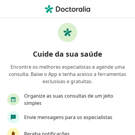
Men
Rosácea • Recife, Pernambuco PE
Filtros
• 1
Convênio
Mapa
Profissionais com experiência Rosácea,
Cuide da sua saúde
Recife
Encontre os melhores especialistas e agende uma
consulta. Baixe o App e tenha acesso a ferramentas
Qual especialização você está procurando?
exclusivas e gratuitas.
Dermatologista
Médico clínico geral
Gast
Organize as suas consultas de um jeito
simples
Envie mensagens para os especialistas
Receba notificações