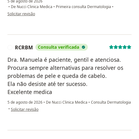
5 de agosto de 2026
•
De Nucci Clinica Medica
•
Primeira consulta Dermatologia
•
na opinião do utilizador CC
Solicitar revisão
RCRBM
Consulta verificada
R
Dra. Manuela é paciente, gentil e atenciosa.
Procura sempre alternativas para resolver os
problemas de pele e queda de cabelo.
Ela não desiste até ter sucesso.
Excelente medica
5 de agosto de 2026
•
De Nucci Clinica Medica
•
Consulta Dermatologia
na opinião do utilizador RCRBM
•
Solicitar revisão