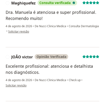
Maghiquefez
Consulta verificada
M
Dra. Manuela é atenciosa e super profissional.
Recomendo muito!
4 de agosto de 2026
•
De Nucci Clinica Medica
•
Consulta Dermatologia
na opinião do utilizador Maghiquefez
•
Solicitar revisão
JOÃO victor
Opinião Verificada
J
Excelente profissional: atenciosa e detalhista
nos diagnósticos.
4 de agosto de 2026
•
De Nucci Clinica Medica
•
Check up
•
na opinião do utilizador JOÃO victor
Solicitar revisão