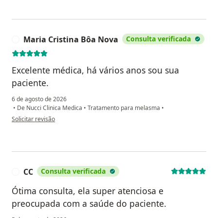
Maria Cristina Bôa Nova
Consulta verificada
M
Excelente médica, há vários anos sou sua
paciente.
6 de agosto de 2026
•
De Nucci Clinica Medica
•
Tratamento para melasma
•
na opinião do utilizador Maria Cristina Bôa Nova
Solicitar revisão
CC
Consulta verificada
C
Ótima consulta, ela super atenciosa e
preocupada com a saúde do paciente.