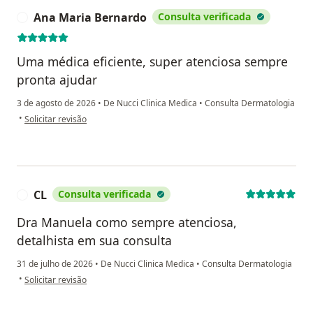
Ana Maria Bernardo
Consulta verificada
A
Uma médica eficiente, super atenciosa sempre
pronta ajudar
3 de agosto de 2026
•
De Nucci Clinica Medica
•
Consulta Dermatologia
na opinião do utilizador Ana Maria Bernardo
•
Solicitar revisão
CL
Consulta verificada
C
Dra Manuela como sempre atenciosa,
detalhista em sua consulta
31 de julho de 2026
•
De Nucci Clinica Medica
•
Consulta Dermatologia
na opinião do utilizador CL
•
Solicitar revisão