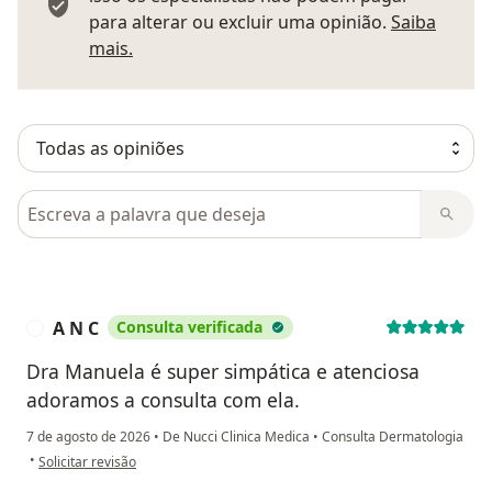
para alterar ou excluir uma opinião.
Saiba
Saber mais sobre pareceres
mais.
Pesquisar em opiniões
A N C
Consulta verificada
A
Dra Manuela é super simpática e atenciosa
adoramos a consulta com ela.
7 de agosto de 2026
•
De Nucci Clinica Medica
•
Consulta Dermatologia
na opinião do utilizador A N C
•
Solicitar revisão