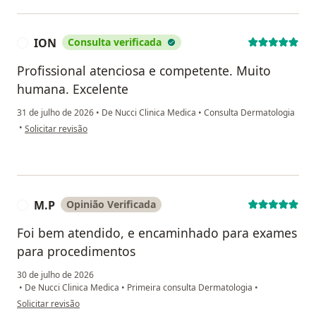
ION
Consulta verificada
I
Profissional atenciosa e competente. Muito
humana. Excelente
31 de julho de 2026
•
De Nucci Clinica Medica
•
Consulta Dermatologia
na opinião do utilizador ION
•
Solicitar revisão
M.P
Opinião Verificada
M
Foi bem atendido, e encaminhado para exames
para procedimentos
30 de julho de 2026
•
De Nucci Clinica Medica
•
Primeira consulta Dermatologia
•
na opinião do utilizador M.P
Solicitar revisão