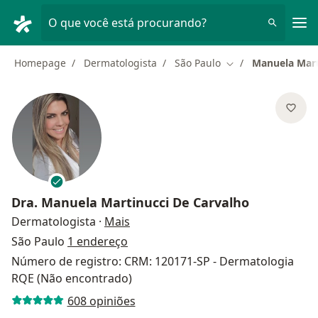
Men
O que você está procurando?
Homepage
Dermatologista
São Paulo
Manuela Mart
Mudar de cidade
Dra.
Manuela Martinucci De Carvalho
sobre as especializações
Dermatologista
·
Mais
São Paulo
1 endereço
Número de registro: CRM: 120171-SP - Dermatologia
RQE (Não encontrado)
608 opiniões