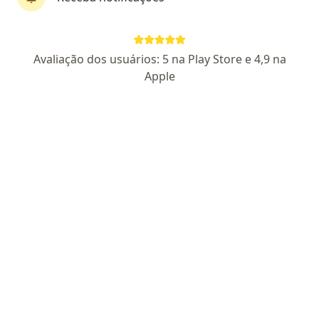
Dra. Ana Lygia Almeida
Avaliação dos usuários: 5 na Play Store e 4,9 na
·
Mais
Ginecologista
Apple
252 opiniões
CRM: 8110-DF
- Ginecologia RQE 4498
- Médico Perito RQE
(Não encontrado)
Pacientes fiéis
Endereço
Teleconsulta
C1 lt1/12 Taguatinga Trade Center SALA 105, Taguatinga
•
Mapa
Consultório Dra Ana lygia ginecologia-medicina integrada
Consulta ginecologia
R$ 550
Esse especialista não oferece agendamento online para esse endereço.
Solicite um atendimento