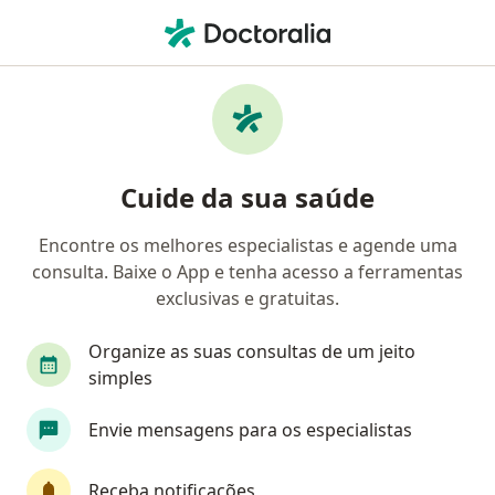
Men
Adenomiose • Taguatinga, Distrito Federal DF
Filtros
• 1
Convênio
Mapa
Profissionais com experiência Adenomiose,
Cuide da sua saúde
Taguatinga
Encontre os melhores especialistas e agende uma
consulta. Baixe o App e tenha acesso a ferramentas
Qual especialização você está procurando?
exclusivas e gratuitas.
Ginecologista
Alergista
Cardiologista
Organize as suas consultas de um jeito
simples
Envie mensagens para os especialistas
Receba notificações