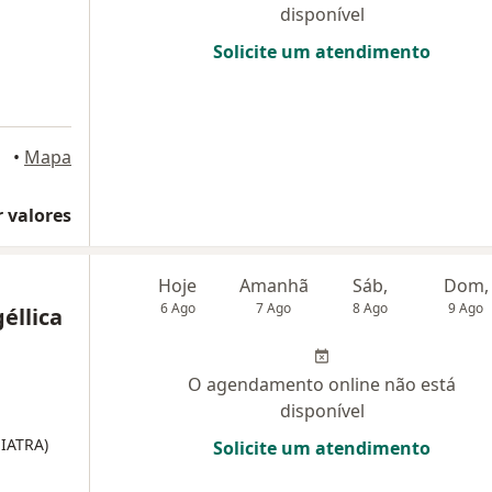
disponível
Solicite um atendimento
onte
•
Mapa
 valores
Hoje
Amanhã
Sáb,
Dom,
6 Ago
7 Ago
8 Ago
9 Ago
éllica
O agendamento online não está
disponível
IATRA)
Solicite um atendimento