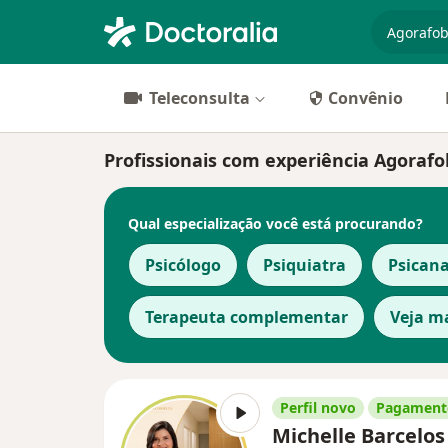
especiali
Teleconsulta
Convênio
Profissionais com experiência Agorafo
Qual especialização você está procurando?
Psicólogo
Psiquiatra
Psicana
Terapeuta complementar
Veja m
Perfil novo
Pagamento
Michelle Barcelo