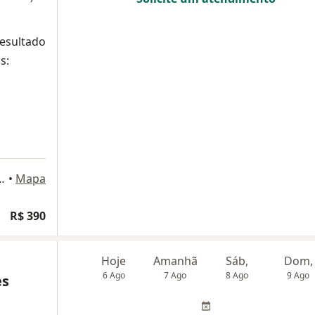
resultado
s:
, 500 - sala 609, Nova Lima
•
Mapa
R$ 390
Hoje
Amanhã
Sáb,
Dom,
6 Ago
7 Ago
8 Ago
9 Ago
es