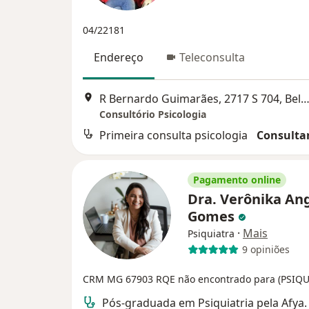
04/22181
Endereço
Teleconsulta
R Bernardo Guimarães, 2717 S 704, Belo Horiz
Consultório Psicologia
Primeira consulta psicologia
Consultar
Pagamento online
Dra. Verônika Ang
Gomes
·
Mais
Psiquiatra
9 opiniões
CRM MG 67903
RQE não encontrado para (PSIQU
Pós-graduada em Psiquiatria pela Afya.