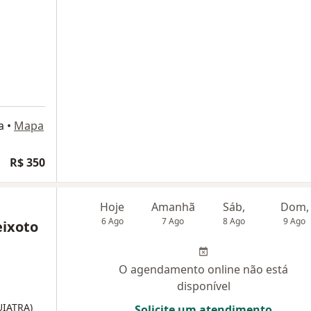
a
•
Mapa
R$ 350
Hoje
Amanhã
Sáb,
Dom,
6 Ago
7 Ago
8 Ago
9 Ago
eixoto
O agendamento online não está
disponível
UIATRA)
Solicite um atendimento