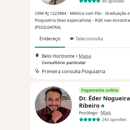
99 opiniões
CRM RJ 1223984
- Médica com Pós - Graduação 
Psiquiatria (Nao especialista)
- RQE nao encontr
(PSIQUIATRA)
Endereço
Teleconsulta
Belo Horizonte
•
Mapa
Consultório particular
Primeira consulta Psiquiatria
Pagamento online
Dr. Éder Nogueira
Ribeiro
·
Mais
Psicólogo
243 opiniões