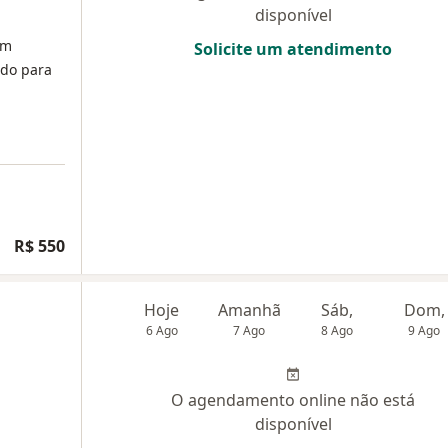
disponível
em
Solicite um atendimento
ado para
R$ 550
Hoje
Amanhã
Sáb,
Dom,
6 Ago
7 Ago
8 Ago
9 Ago
O agendamento online não está
disponível