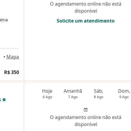
O agendamento online não está
disponível
tria
Solicite um atendimento
•
Mapa
R$ 350
Hoje
Amanhã
Sáb,
Dom,
6 Ago
7 Ago
8 Ago
9 Ago
s
O agendamento online não está
disponível