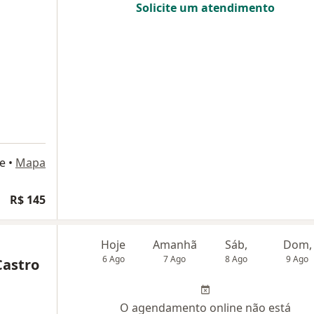
Solicite um atendimento
e
•
Mapa
R$ 145
Hoje
Amanhã
Sáb,
Dom,
6 Ago
7 Ago
8 Ago
9 Ago
Castro
O agendamento online não está