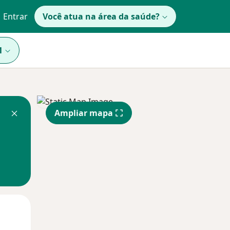
Entrar
Você atua na área da saúde?
1
Ampliar mapa
Segunda-feira
Ter,
Qua
10 Ago
11 Ago
12 Ago