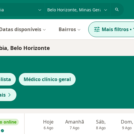
dade, doença ou nome
cidade ou região
Datas disponíveis
Bairros
Mais filtros
•
bia, Belo Horizonte
lista
Médico clínico geral
ais
Hoje
Amanhã
Sáb,
Dom,
 online
6 Ago
7 Ago
8 Ago
9 Ago
s