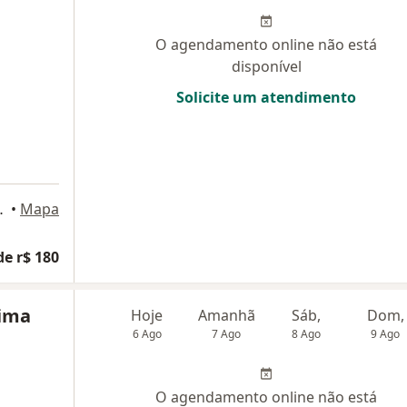
O agendamento online não está
disponível
Solicite um atendimento
elo Horizonte
•
Mapa
de r$ 180
tima
Hoje
Amanhã
Sáb,
Dom,
6 Ago
7 Ago
8 Ago
9 Ago
O agendamento online não está