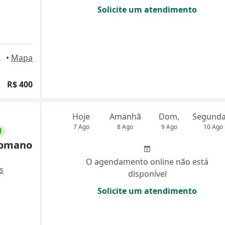
Solicite um atendimento
s Campos
•
Mapa
R$ 400
Hoje
Amanhã
Dom,
7 Ago
8 Ago
9 Ago
10 Ago
l
Romano
O agendamento online não está
s
disponível
Solicite um atendimento