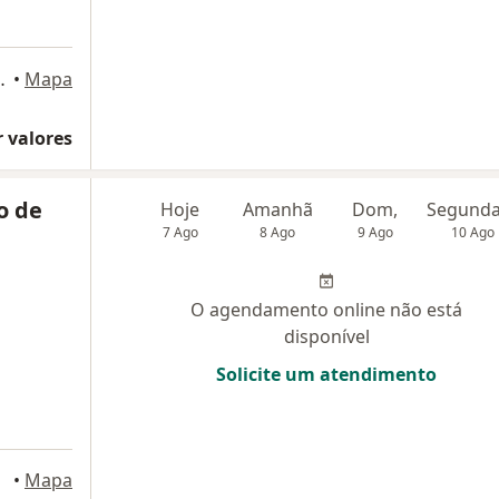
 José dos Campos
•
Mapa
 valores
o de
Hoje
Amanhã
Dom,
7 Ago
8 Ago
9 Ago
10 Ago
O agendamento online não está
disponível
Solicite um atendimento
 Campos
•
Mapa