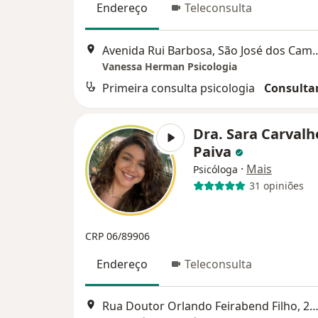
Endereço
Teleconsulta
Avenida Rui Barbosa, São
Vanessa Herman Psicologia
Primeira consulta psicologia
Consultar
Dra. Sara Carvalh
Paiva
·
Mais
Psicóloga
31 opiniões
CRP 06/89906
Endereço
Teleconsulta
Rua Doutor Orlando Feirabend Filho, 230- sala 802, torre C, São José dos