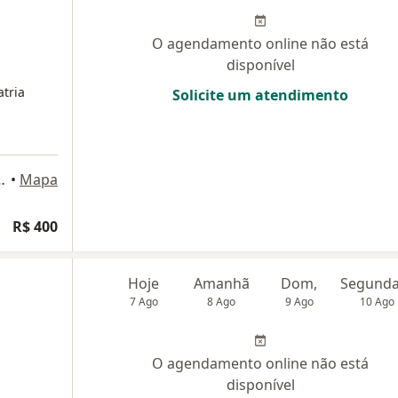
O agendamento online não está
disponível
tria
Solicite um atendimento
lho 230, São José dos Campos
•
Mapa
R$ 400
Hoje
Amanhã
Dom,
7 Ago
8 Ago
9 Ago
10 Ago
O agendamento online não está
disponível