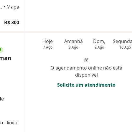
io Helbor Downtown, sala 913, São José dos Campos
•
Mapa
R$ 300
Hoje
Amanhã
Dom,
7 Ago
8 Ago
9 Ago
10 Ago
l
rman
O agendamento online não está
disponível
Solicite um atendimento
de
o clínico