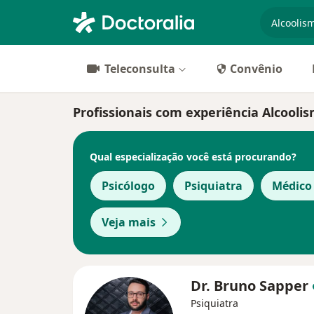
especiali
Teleconsulta
Convênio
Profissionais com experiência Alcooli
Qual especialização você está procurando?
Psicólogo
Psiquiatra
Médico 
Veja mais
Dr. Bruno Sapper
Psiquiatra