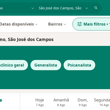
dade, doença ou nome
cidade ou região
Datas disponíveis
Bairros
Mais filtros
•
smo, São José dos Campos
clínico geral
Generalista
Psicanalista
Hoje
Amanhã
Dom,
7 Ago
8 Ago
9 Ago
10 Ago