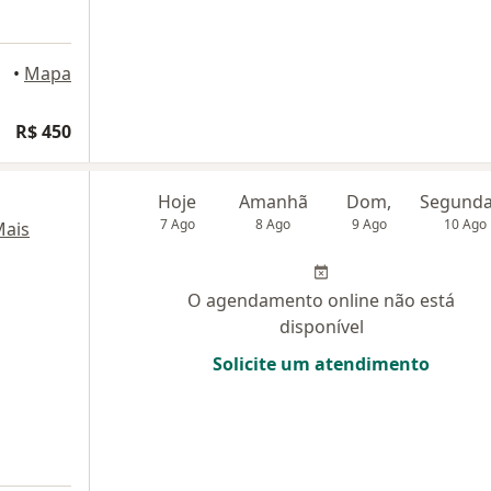
mpos
•
Mapa
R$ 450
Hoje
Amanhã
Dom,
7 Ago
8 Ago
9 Ago
10 Ago
ais
O agendamento online não está
disponível
Solicite um atendimento