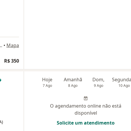
, 2200, São José dos Campos
•
Mapa
R$ 350
Hoje
Amanhã
Dom,
7 Ago
8 Ago
9 Ago
10 Ago
O agendamento online não está
disponível
A)
Solicite um atendimento