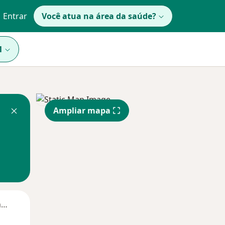
Entrar
Você atua na área da saúde?
1
Ampliar mapa
Segunda-feira
Ter,
Qua
Qui,
11 Ago
12 Ago
13 Ago