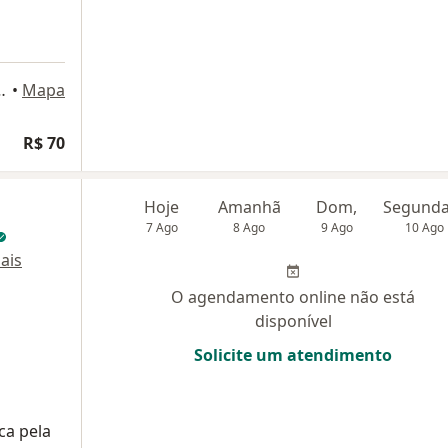
, São José dos Campos
•
Mapa
R$ 70
Hoje
Amanhã
Dom,
7 Ago
8 Ago
9 Ago
10 Ago
ais
O agendamento online não está
disponível
Solicite um atendimento
ca pela