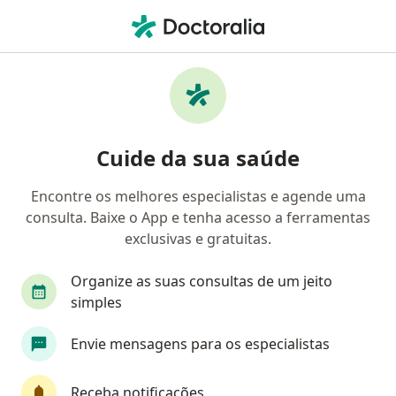
Men
Anemia • São José dos Campos, São Paulo SP
Filtros
• 1
Convênio
Mapa
Profissionais com experiência Anemia, São
Cuide da sua saúde
José dos Campos
Encontre os melhores especialistas e agende uma
consulta. Baixe o App e tenha acesso a ferramentas
Qual especialização você está procurando?
exclusivas e gratuitas.
Pediatra
Médico clínico geral
Nutricionis
Organize as suas consultas de um jeito
simples
Envie mensagens para os especialistas
Receba notificações