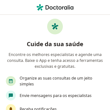
Men
Alergia Alimentar E Reações Cruzadas • Blumenau, Santa Catarina SC
Filtros
• 1
Convênio
Mapa
Profissionais com experiência Alergia
Cuide da sua saúde
alimentar e reações cruzadas, Blumenau
Encontre os melhores especialistas e agende uma
consulta. Baixe o App e tenha acesso a ferramentas
Qual especialização você está procurando?
exclusivas e gratuitas.
Pediatra
Alergista
Cardiologista
Ciru
Organize as suas consultas de um jeito
simples
Envie mensagens para os especialistas
Receba notificações