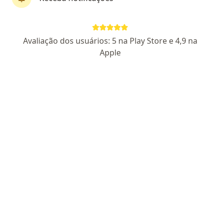
Pagamento online
Parcelamento disponível
Avaliação dos usuários: 5 na Play Store e 4,9 na
Dr. José Antonio Souza
Apple
·
Mais
Pediatra
3 opiniões
CRM SC 20530
RQE não encontrado (Pediatra)
Especialista em pediatria / Laserterapia
Universidade Federal de Uberlândia
Experiência/objetividade/segurança/empatia
Endereço
Teleconsulta
Rua 7 de Setembro 171, Gaspar
•
Mapa
Clínica Barbieri
Consulta Pediatria
Consultar valores