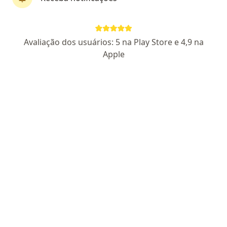
Pagamento online
Avaliação dos usuários: 5 na Play Store e 4,9 na
Dr. Túlio Franco
Apple
Cardiologista
19 opiniões
CRM MG 82106
RQE 62570
Endereço
Teleconsulta
Rua Rafael Marino Neto 600, Uberlândia
•
Mapa
Clínica CNI - Unidade UMC (Centro Clínico - 8º andar, sala 805) | Uberlândia
Consulta Cardiologia
R$ 400
Esse especialista não oferece agendamento online para esse endereço.
Solicite um atendimento