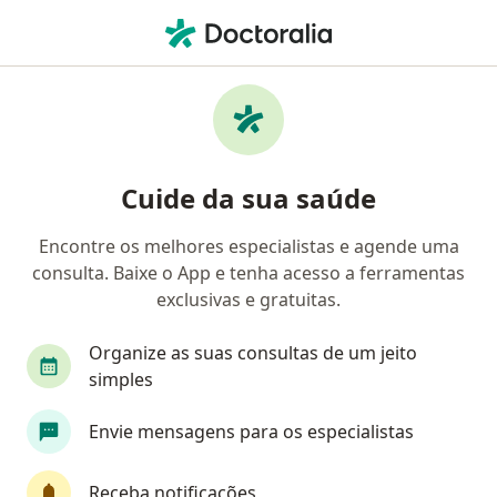
Men
Amiloidose • Uberlândia, Minas Gerais MG
Filtros
• 1
Convênio
Mapa
Profissionais com experiência Amiloidose,
Cuide da sua saúde
Uberlândia
Encontre os melhores especialistas e agende uma
consulta. Baixe o App e tenha acesso a ferramentas
Qual especialização você está procurando?
exclusivas e gratuitas.
Cardiologista
Especialista em Clínica Médica
Organize as suas consultas de um jeito
simples
Envie mensagens para os especialistas
Receba notificações