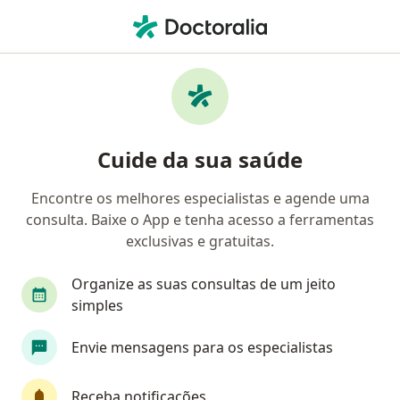
Men
Anorgasmia • Porto Alegre, Rio Grande do Sul RS
Filtros
• 1
Convênio
Mapa
Profissionais com experiência Anorgasmia,
Cuide da sua saúde
Porto Alegre
Encontre os melhores especialistas e agende uma
consulta. Baixe o App e tenha acesso a ferramentas
Qual especialização você está procurando?
exclusivas e gratuitas.
Psicólogo
Psicanalista
Sexólogo
Gine
Organize as suas consultas de um jeito
simples
Envie mensagens para os especialistas
Receba notificações