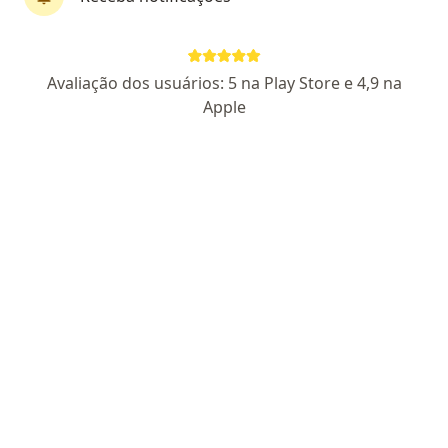
Pagamento online
Parcelamento disponível
Avaliação dos usuários: 5 na Play Store e 4,9 na
Dr. Felipe Valerius
Apple
·
Mais
Psicanalista
129 opiniões
Certificado Apresentado
ANTPC-RP 0874
Atendimento vítimas de Narcisista
Especialização em trauma e luto
Pacientes comprometidos
Endereço
Teleconsulta
Rua Professor Annes Dias, 112, Porto Alegre
•
Mapa
Atendimento ONLINE - Porto Algre
Psicanálise
R$ 145