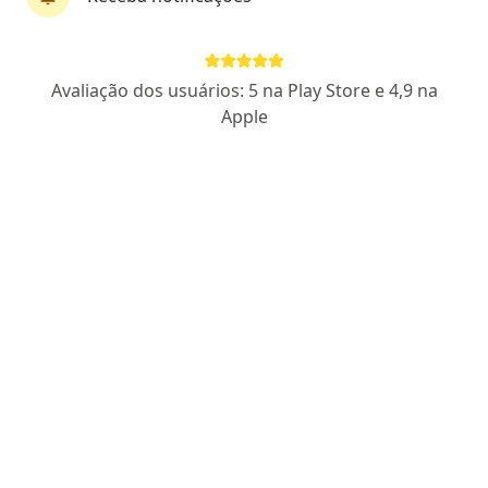
Pagamento online
Parcelamento disponível
Avaliação dos usuários: 5 na Play Store e 4,9 na
Dra. Blanca Martinez
Apple
·
Mais
Coloproctologista
41 opiniões
CRM SP 205814
- RQE Nº 143952 (Coloproctologia)
Rua Sergipe 388, Campo Grande
•
Mapa
Ágape
Primeira consulta Coloproctologia
R$ 600
Esse especialista não oferece agendamento online para esse endereço.
Solicite um atendimento