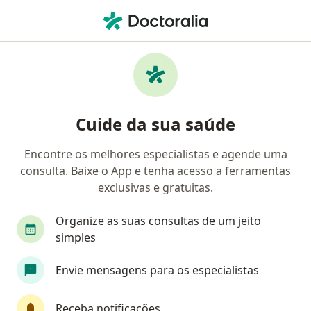
Men
Anus Imperfurado • Campo Grande, Mato Grosso do Sul MS
Filtros
• 1
Convênio
Mapa
Profissionais com experiência Anus
Cuide da sua saúde
Imperfurado, Campo Grande
Encontre os melhores especialistas e agende uma
consulta. Baixe o App e tenha acesso a ferramentas
Qual especialização você está procurando?
exclusivas e gratuitas.
Cirurgião pediátrico
Médico clínico geral
Organize as suas consultas de um jeito
simples
Envie mensagens para os especialistas
Receba notificações