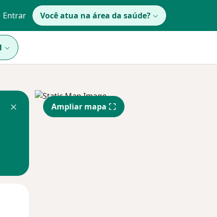
Entrar
Você atua na área da saúde?
1
Ampliar mapa
Segunda-feira
Ter,
Qua
10 Ago
11 Ago
12 Ago