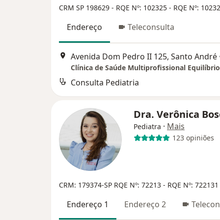
CRM SP 198629
- RQE Nº: 102325
- RQE Nº: 1023
Endereço
Teleconsulta
Avenida Dom Pedro II 125, Santo André
Clínica de Saúde Multiprofissional Equilíbrio
Consulta Pediatria
Dra. Verônica Bo
·
Mais
Pediatra
123 opiniões
CRM: 179374-SP
RQE Nº: 72213 - RQE Nº: 722131
Endereço 1
Endereço 2
Telecon