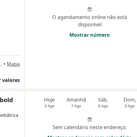
O agendamento online não está
disponível
Mostrar número
 Torre B, São Bernardo do Campo
•
Mapa
 valores
kbold
Hoje
Amanhã
Sáb,
Dom,
6 Ago
7 Ago
8 Ago
9 Ago
ediátrica
Sem calendário neste endereço.