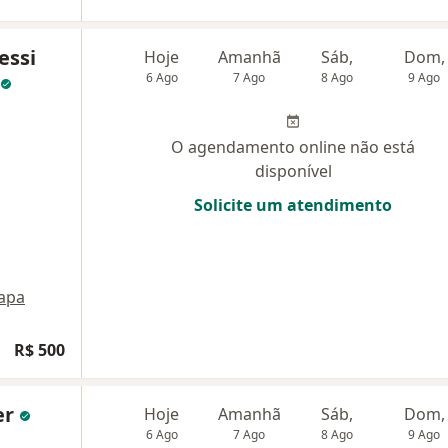
essi
Hoje
Amanhã
Sáb,
Dom,
6 Ago
7 Ago
8 Ago
9 Ago
O agendamento online não está
disponível
Solicite um atendimento
apa
R$ 500
er
Hoje
Amanhã
Sáb,
Dom,
6 Ago
7 Ago
8 Ago
9 Ago