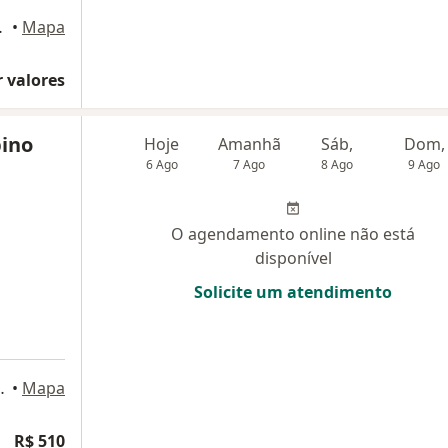
 Bernardo do Campo
•
Mapa
 valores
pino
Hoje
Amanhã
Sáb,
Dom,
6 Ago
7 Ago
8 Ago
9 Ago
O agendamento online não está
disponível
Solicite um atendimento
- Sala 103, Santo André
•
Mapa
R$ 510