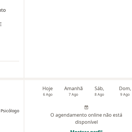
nto
E
Hoje
Amanhã
Sáb,
Dom,
6 Ago
7 Ago
8 Ago
9 Ago
 Psicólogo
O agendamento online não está
disponível
Mostrar perfil