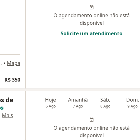
O agendamento online não está
disponível
Solicite um atendimento
A 506, Santo André, SP
•
Mapa
R$ 350
es de
Hoje
Amanhã
Sáb,
Dom,
6 Ago
7 Ago
8 Ago
9 Ago
·
Mais
O agendamento online não está
disponível