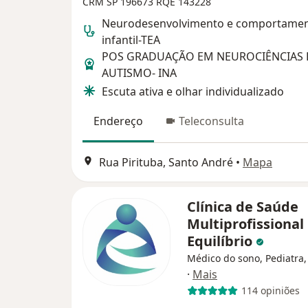
CRM SP 196673
RQE 143228
Neurodesenvolvimento e comportame
infantil-TEA
POS GRADUAÇÃO EM NEUROCIÊNCIAS 
AUTISMO- INA
Escuta ativa e olhar individualizado
Endereço
Teleconsulta
Rua Pirituba, Santo André
•
Mapa
Clínica de Saúde
Multiprofissional
Equilíbrio
Médico do sono, Pediatra,
·
Mais
114 opiniões