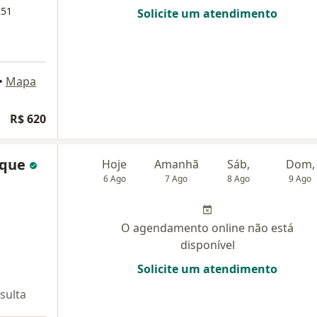
251
Solicite um atendimento
•
Mapa
R$ 620
sque
Hoje
Amanhã
Sáb,
Dom,
6 Ago
7 Ago
8 Ago
9 Ago
O agendamento online não está
disponível
Solicite um atendimento
sulta