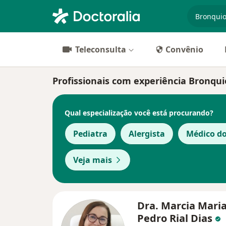
especiali
Teleconsulta
Convênio
Profissionais com experiência Bronquio
Qual especialização você está procurando?
Pediatra
Alergista
Médico d
Veja mais
Dra. Marcia Mari
Pedro Rial Dias