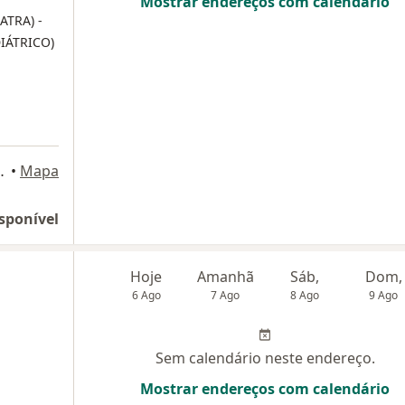
Mostrar endereços com calendário
ATRA) -
IÁTRICO)
 821, Santo André
•
Mapa
sponível
Hoje
Amanhã
Sáb,
Dom,
6 Ago
7 Ago
8 Ago
9 Ago
Sem calendário neste endereço.
Mostrar endereços com calendário