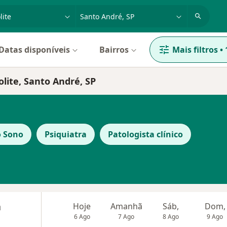
dade, doença ou nome
cidade ou região
Datas disponíveis
Bairros
Mais filtros
•
lite, Santo André, SP
o Sono
Psiquiatra
Patologista clínico
a
Hoje
Amanhã
Sáb,
Dom,
6 Ago
7 Ago
8 Ago
9 Ago