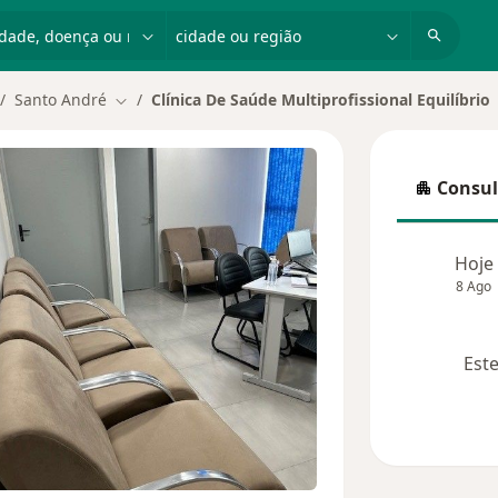
dade, doença ou nome
cidade ou região
Santo André
Clínica De Saúde Multiprofissional Equilíbrio
dar de cidade
Mudar de cidade
Consul
Consulta
Hoje
8 Ago
Este