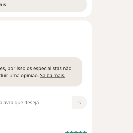
ais
s, por isso os especialistas não
Saber mais sobre pareceres
luir uma opinião.
Saiba mais.
m opiniões