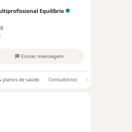
ltiprofissional Equilíbrio
ço
s
Enviar mensagem
 & planos de saúde
Consultórios
Opiniões