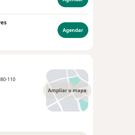
ves
Agendar
080-110
Ampliar o mapa