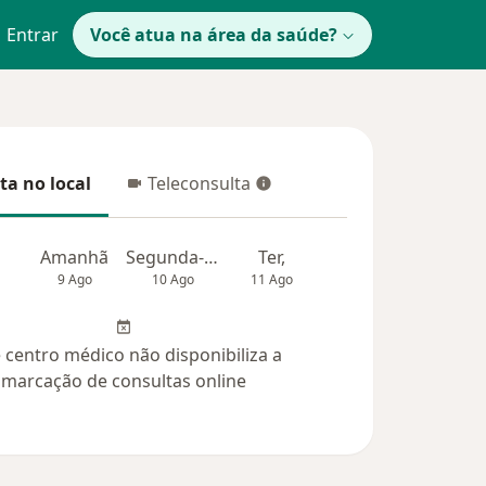
Entrar
Você atua na área da saúde?
ta no local
Teleconsulta
 no local
Teleconsulta
Amanhã
Segunda-feira
Ter,
Qua
Qui,
9 Ago
10 Ago
11 Ago
12 Ago
13 Ag
 centro médico não disponibiliza a
marcação de consultas online