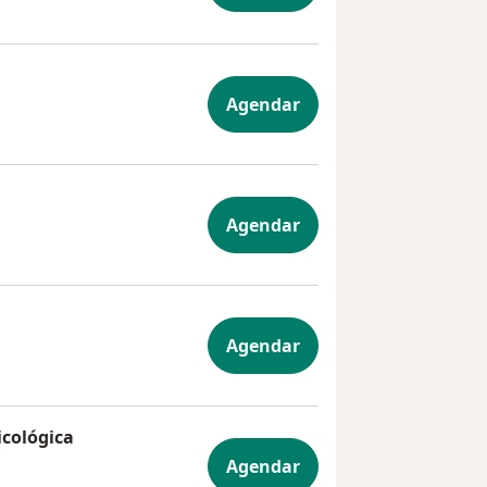
ria
Agendar
Agendar
Agendar
icológica
europsicológica
Agendar