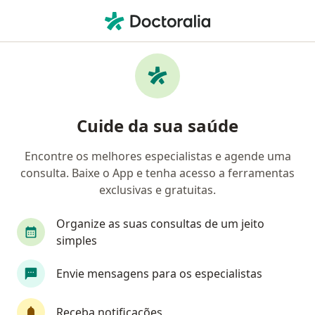
Men
Carcinoma De Células Escamosas • Rio de Janeiro, Rio de Janeiro RJ
Filtros
• 1
Convênio
Mapa
Profissionais com experiência Carcinoma De
Cuide da sua saúde
Células Escamosas, Rio de Janeiro
Encontre os melhores especialistas e agende uma
consulta. Baixe o App e tenha acesso a ferramentas
Qual especialização você está procurando?
exclusivas e gratuitas.
Dermatologista
Oncologista
Especialista
Organize as suas consultas de um jeito
simples
Envie mensagens para os especialistas
Receba notificações