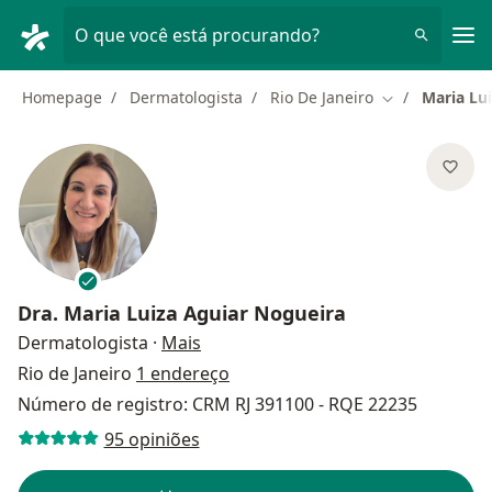
Men
O que você está procurando?
Homepage
Dermatologista
Rio De Janeiro
Maria Lu
Mudar de cida
Dra.
Maria Luiza Aguiar Nogueira
sobre as especializações
Dermatologista
·
Mais
Rio de Janeiro
1 endereço
Número de registro: CRM RJ 391100 - RQE 22235
95 opiniões