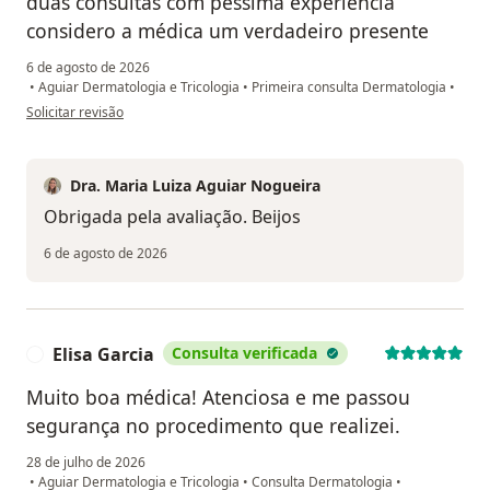
duas consultas com péssima experiência
considero a médica um verdadeiro presente
6 de agosto de 2026
•
Aguiar Dermatologia e Tricologia
•
Primeira consulta Dermatologia
•
na opinião do utilizador Arinete
Solicitar revisão
Dra. Maria Luiza Aguiar Nogueira
Obrigada pela avaliação. Beijos
6 de agosto de 2026
Elisa Garcia
Consulta verificada
E
Muito boa médica! Atenciosa e me passou
segurança no procedimento que realizei.
28 de julho de 2026
•
Aguiar Dermatologia e Tricologia
•
Consulta Dermatologia
•