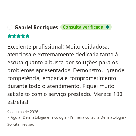
Gabriel Rodrigues
Consulta verificada
G
Excelente profissional! Muito cuidadosa,
atenciosa e extremamente dedicada tanto à
escuta quanto à busca por soluções para os
problemas apresentados. Demonstrou grande
competência, empatia e comprometimento
durante todo o atendimento. Fiquei muito
satisfeito com o serviço prestado. Merece 100
estrelas!
9 de julho de 2026
•
Aguiar Dermatologia e Tricologia
•
Primeira consulta Dermatologia
•
na opinião do utilizador Gabriel Rodrigues
Solicitar revisão