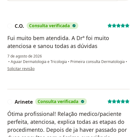
C.O.
Consulta verificada
C
Fui muito bem atendida. A Drª foi muito
atenciosa e sanou todas as dúvidas
7 de agosto de 2026
•
Aguiar Dermatologia e Tricologia
•
Primeira consulta Dermatologia
•
na opinião do utilizador C.O.
Solicitar revisão
Arinete
Consulta verificada
A
Ótima profissional! Relação medico/paciente
perfeita, atenciosa, explica todas as etapas do
procedimento. Depois de ja haver passado por