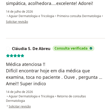
simpática, acolhedora....excelente! Adorei!
14 de julho de 2026
•
Aguiar Dermatologia e Tricologia
•
Primeira consulta Dermatologia
•
na opinião do utilizador Andreia
Solicitar revisão
Cláudia S. De Abreu
Consulta verificada
C
Médica atenciosa !!
Difícil encontrar hoje em dia médica que
examina, toca no paciente . Ouve , pergunta …
Amei!! Super indico
14 de julho de 2026
•
Aguiar Dermatologia e Tricologia
•
Retorno de consultas
Dermatologia
na opinião do utilizador Cláudia S. De Abreu
•
Solicitar revisão