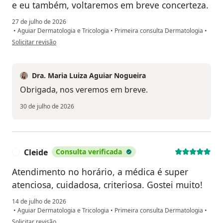
e eu também, voltaremos em breve concerteza.
27 de julho de 2026
•
Aguiar Dermatologia e Tricologia
•
Primeira consulta Dermatologia
•
na opinião do utilizador Nataly
Solicitar revisão
Dra. Maria Luiza Aguiar Nogueira
Obrigada, nos veremos em breve.
30 de julho de 2026
Cleide
Consulta verificada
C
Atendimento no horário, a médica é super
atenciosa, cuidadosa, criteriosa. Gostei muito!
14 de julho de 2026
•
Aguiar Dermatologia e Tricologia
•
Primeira consulta Dermatologia
•
na opinião do utilizador Cleide
Solicitar revisão