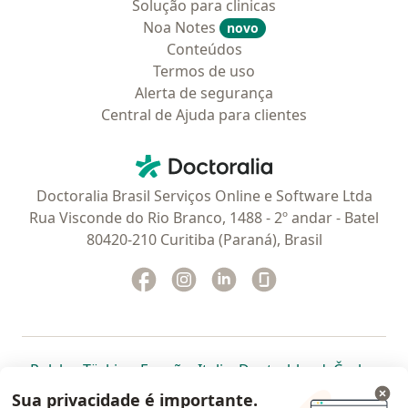
Solução para clinicas
Noa Notes
novo
Conteúdos
Termos de uso
Alerta de segurança
Central de Ajuda para clientes
Contato
Doctoralia - Homepage
Doctoralia Brasil Serviços Online e Software Ltda
Rua Visconde do Rio Branco, 1488 - 2º andar - Batel
80420-210 Curitiba (Paraná), Brasil
Facebook
abre num novo separador
Instagram
abre num novo separador
Linkedin
abre num novo separad
Glassdoor
abre num novo se
abre num novo separador
abre num novo separador
abre num novo separador
abre num novo separado
abre num n
abre
Polska
,
Türkiye
,
España
,
Italia
,
Deutschland
,
Česko
,
abre num novo separador
abre num novo separador
abre num novo separador
abre num novo separa
abre num no
abre n
Portugal
,
México
,
Chile
,
Brasil
,
Argentina
,
Perú
,
Sua privacidade é importante.