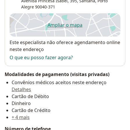
Avenida Princesa Isabel, 395,
Santana
,
Porto
Alegre
90040-371
Ampliar o mapa
abre num novo separador
Disponibilidade
Este especialista não oferece agendamento online
neste endereço
O que eu posso fazer agora?
Modalidades de pagamento (visitas privadas)
Convênios médicos aceitos neste endereço
Detalhes
Cartão de Débito
Dinheiro
Cartão de Crédito
+ 4 mais
Número de telefone