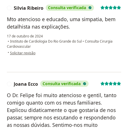
Silvia Ribeiro
Consulta verificada
S
Mto atencioso e educado, uma simpatia, bem
detalhista nas explicações.
17 de outubro de 2024
•
Instituto de Cardiologia Do Rio Grande do Sul
•
Consulta Cirurgia
Cardiovascular
na opinião do utilizador Silvia Ribeiro
•
Solicitar revisão
Joana Ecco
Consulta verificada
J
O Dr. Felipe foi muito atencioso e gentil, tanto
comigo quanto com os meus familiares.
Explicou didaticamente o que gostaria de nos
passar, sempre nos escutando e respondendo
as nossas dúvidas. Sentimo-nos muito