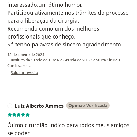
interessado,um ótimo humor.
Participou ativamente nos trâmites do processo
para a liberação da cirurgia.
Recomendo como um dos melhores
profissionais que conheço.
Só tenho palavras de sincero agradecimento.
15 de janeiro de 2024
•
Instituto de Cardiologia Do Rio Grande do Sul
•
Consulta Cirurgia
Cardiovascular
na opinião do utilizador Vinicius Lopes Silva
•
Solicitar revisão
Luiz Alberto Ammes
Opinião Verificada
L
Ótimo cirurgião indico para todos meus amigos
se poder