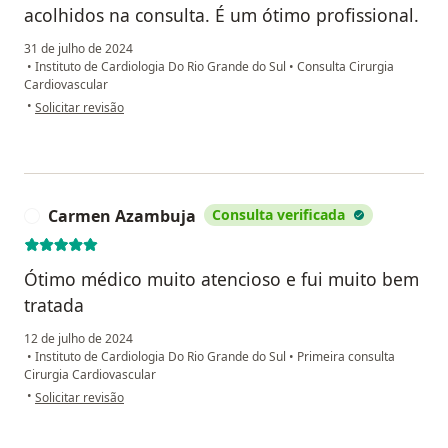
acolhidos na consulta. É um ótimo profissional.
31 de julho de 2024
•
Instituto de Cardiologia Do Rio Grande do Sul
•
Consulta Cirurgia
Cardiovascular
na opinião do utilizador Joana Ecco
•
Solicitar revisão
Carmen Azambuja
Consulta verificada
C
Ótimo médico muito atencioso e fui muito bem
tratada
12 de julho de 2024
•
Instituto de Cardiologia Do Rio Grande do Sul
•
Primeira consulta
Cirurgia Cardiovascular
na opinião do utilizador Carmen Azambuja
•
Solicitar revisão