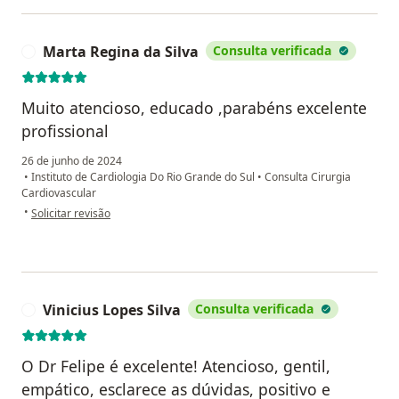
Marta Regina da Silva
Consulta verificada
M
Muito atencioso, educado ,parabéns excelente
profissional
26 de junho de 2024
•
Instituto de Cardiologia Do Rio Grande do Sul
•
Consulta Cirurgia
Cardiovascular
na opinião do utilizador Marta Regina da Silva
•
Solicitar revisão
Vinicius Lopes Silva
Consulta verificada
V
O Dr Felipe é excelente! Atencioso, gentil,
empático, esclarece as dúvidas, positivo e