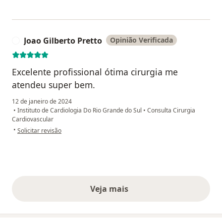
Joao Gilberto Pretto
Opinião Verificada
J
Excelente profissional ótima cirurgia me
atendeu super bem.
12 de janeiro de 2024
•
Instituto de Cardiologia Do Rio Grande do Sul
•
Consulta Cirurgia
Cardiovascular
na opinião do utilizador Joao Gilberto Pretto
•
Solicitar revisão
Veja mais
opiniões acima