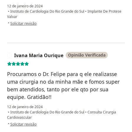
12 de janeiro de 2024
•
Instituto de Cardiologia Do Rio Grande do Sul
•
Implante De Protese
Valvar
na opinião do utilizador Luiz Alberto Ammes
•
Solicitar revisão
Ivana Maria Ourique
Opinião Verificada
I
Procuramos o Dr. Felipe para q ele realizasse
uma cirurgia no da minha mãe e fomos super
bem atendidos, tanto por ele qto por sua
equipe. Gratidão!!
12 de janeiro de 2024
•
Instituto de Cardiologia Do Rio Grande do Sul
•
Consulta Cirurgia
Cardiovascular
na opinião do utilizador Ivana Maria Ourique
•
Solicitar revisão