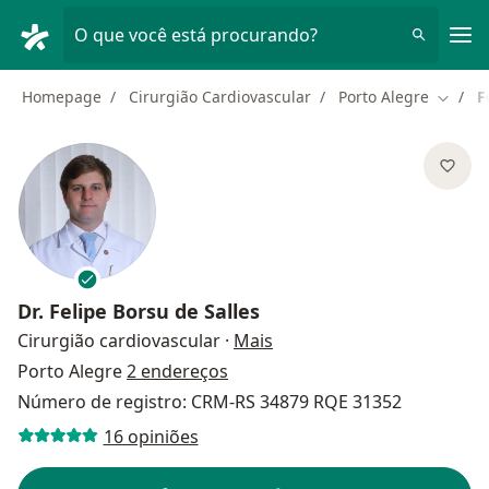
Men
O que você está procurando?
Homepage
Cirurgião Cardiovascular
Porto Alegre
F
Mudar 
Dr.
Felipe Borsu de Salles
sobre as especializações
Cirurgião cardiovascular
·
Mais
Porto Alegre
2 endereços
Número de registro: CRM-RS 34879 RQE 31352
16 opiniões