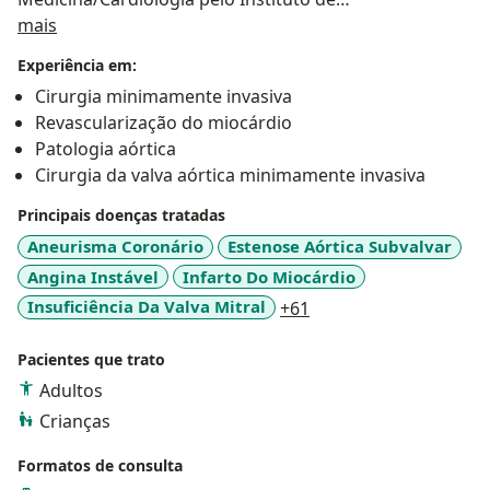
Sobre mim
Cardiologia/FUC (Conceito máximo pela CAPES).
mais
Atua no tratamento cirúrgico das doenças do Coração
Experiência em:
e da Aorta.
Cirurgia minimamente invasiva
Realiza Cirurgia de Revascularização do Miocárdio
Revascularização do miocárdio
(Ponte de Safena, para evitar e tratar o infarto
Patologia aórtica
cardíaco);
Cirurgia da valva aórtica minimamente invasiva
Cirurgia das Válvulas Cardíacas (Plastia / conserto das
válvulas; Implante de prótese valvar; Tratamento
Principais doenças tratadas
Transcateteres de Válvulas Cardíacas);
Aneurisma Coronário
Estenose Aórtica Subvalvar
Cirurgia da Aorta Torácica (Aneurisma, PEARS,
Angina Instável
Infarto Do Miocárdio
Dissecção, Endopróteses, Stents Aórticos);
a11y_sr_more_diseas
Insuficiência Da Valva Mitral
+61
Cirurgia das arritmias (Marcapasso e Fibrilação Atrial).
Pacientes que trato
Adultos
Crianças
Formatos de consulta