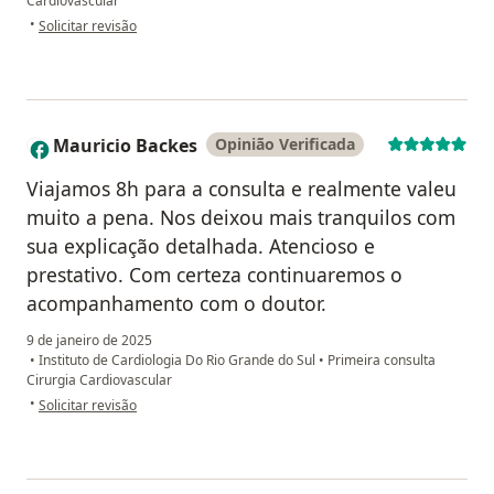
Cardiovascular
na opinião do utilizador Marco Bonilha.
•
Solicitar revisão
Mauricio Backes
Opinião Verificada
M
Viajamos 8h para a consulta e realmente valeu
muito a pena. Nos deixou mais tranquilos com
sua explicação detalhada. Atencioso e
prestativo. Com certeza continuaremos o
acompanhamento com o doutor.
9 de janeiro de 2025
•
Instituto de Cardiologia Do Rio Grande do Sul
•
Primeira consulta
Cirurgia Cardiovascular
na opinião do utilizador Mauricio Backes
•
Solicitar revisão