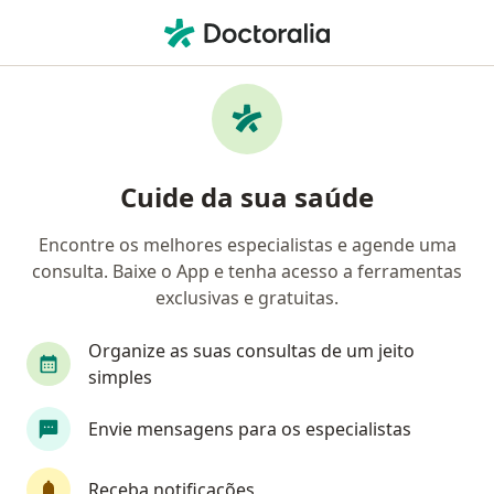
Men
Cardiomiopatias • Valinhos, São Paulo SP
Filtros
• 1
Convênio
Mapa
Profissionais com experiência
Cuide da sua saúde
Cardiomiopatias, Valinhos
Encontre os melhores especialistas e agende uma
consulta. Baixe o App e tenha acesso a ferramentas
Qual especialização você está procurando?
exclusivas e gratuitas.
Cardiologista
Médico clínico geral
Pediat
Organize as suas consultas de um jeito
simples
Envie mensagens para os especialistas
Receba notificações