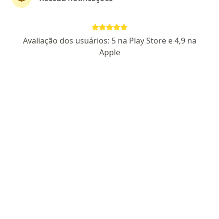
Dr. Felipe Leal
Avaliação dos usuários: 5 na Play Store e 4,9 na
·
Mais
Cardiologista
Apple
64 opiniões
CRM SP: 164486 / RQE Nº: 78450/RQE Nº: 78449
Pacientes fiéis
Endereço
Teleconsulta
Avenida Onze de Agosto, Valinhos
•
Mapa
AMECor Valinhos
Consulta Cardiologia
Preço não disponível
Esse especialista não oferece agendamento online para esse endereço.
Solicite um atendimento