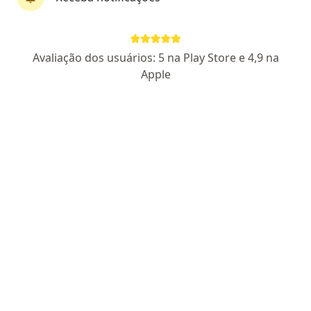
Dr. Alexandre Daher Gonçalves Monteiro
Avaliação dos usuários: 5 na Play Store e 4,9 na
dos Reis
Apple
·
Mais
Oftalmologista
273 opiniões
CRM: 201170-SP I RQE Nº: 113482
R. Madame Curie, 890, Lorena
•
Mapa
Instituto de Olhos Dr. Araken | SOV
Primeira consulta Oftalmologia
R$ 350
Esse especialista não oferece agendamento online para esse endereço.
Solicite um atendimento