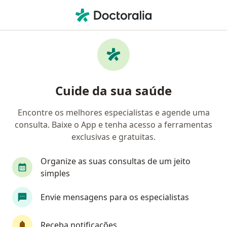
Men
Ceratite • Lorena, São Paulo SP
Filtros
• 1
Convênio
Mapa
Profissionais com experiência Ceratite,
Cuide da sua saúde
Lorena
Encontre os melhores especialistas e agende uma
consulta. Baixe o App e tenha acesso a ferramentas
Qual especialização você está procurando?
exclusivas e gratuitas.
Oftalmologista
Organize as suas consultas de um jeito
simples
Envie mensagens para os especialistas
Receba notificações