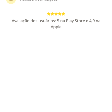
Dr. Rafael Reis Pereira
Avaliação dos usuários: 5 na Play Store e 4,9 na
Oftalmologista
Apple
3 opiniões
CRM 164091 SP
- RQE Nº: 76797
Endereço 1
Endereço 2
Teleconsulta
Avenida Juscelino Kubitscheck de Oliveira 1301, Guaratinguetá
•
Mapa
Hospital Da Vinci
Consulta Oftalmologia
Consultar valores
Esse especialista não oferece agendamento online para esse endereço.
Solicite um atendimento