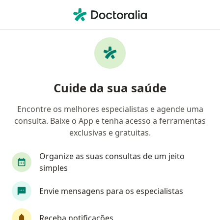
Men
Descolamento De Retina • Lorena, São Paulo SP
Filtros
• 1
Convênio
Mapa
Profissionais com experiência
Cuide da sua saúde
Descolamento de retina, Lorena
Encontre os melhores especialistas e agende uma
consulta. Baixe o App e tenha acesso a ferramentas
Qual especialização você está procurando?
exclusivas e gratuitas.
Oftalmologista
Organize as suas consultas de um jeito
simples
Envie mensagens para os especialistas
Receba notificações