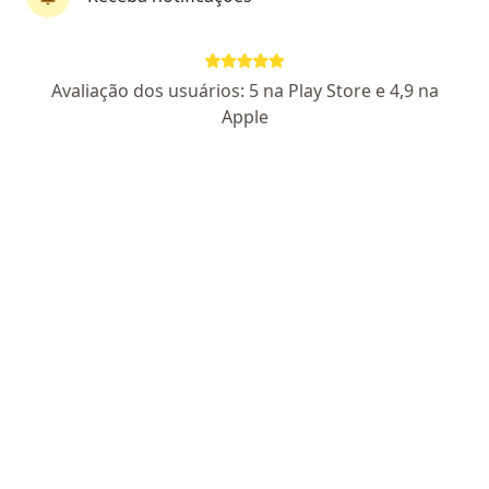
Dra. Glaucia Okamoto
Avaliação dos usuários: 5 na Play Store e 4,9 na
·
Mais
Oftalmologista, Médica de tráfego
Apple
500 opiniões
CRM 95050 SP
RQE 44997
RQE DE OFTALMOLOGIA (NÃO
ENCONTRADO)
Pacientes fiéis
Av. Dr. Ariberto Pereira da Cunha 1626, Guaratinguetá
•
Mapa
Clínica Bonaldi
Consulta Oftalmologia
a partir de r$ 420
Esse especialista não oferece agendamento online para esse endereço.
Solicite um atendimento