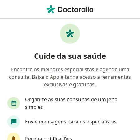
Men
Miopia • Lorena, São Paulo SP
Filtros
• 1
Convênio
Mapa
Profissionais com experiência Miopia,
Cuide da sua saúde
Lorena
Encontre os melhores especialistas e agende uma
consulta. Baixe o App e tenha acesso a ferramentas
Qual especialização você está procurando?
exclusivas e gratuitas.
Oftalmologista
Organize as suas consultas de um jeito
simples
Envie mensagens para os especialistas
Receba notificações