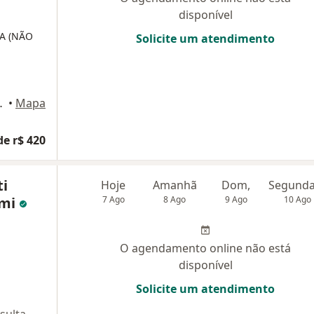
disponível
A (NÃO
Solicite um atendimento
26, Guaratinguetá
•
Mapa
de r$ 420
ti
Hoje
Amanhã
Dom,
imi
7 Ago
8 Ago
9 Ago
10 Ago
O agendamento online não está
disponível
Solicite um atendimento