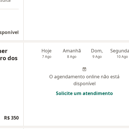
sulta
sponível
her
Hoje
Amanhã
Dom,
ro dos
7 Ago
8 Ago
9 Ago
10 Ago
O agendamento online não está
disponível
Solicite um atendimento
R$ 350