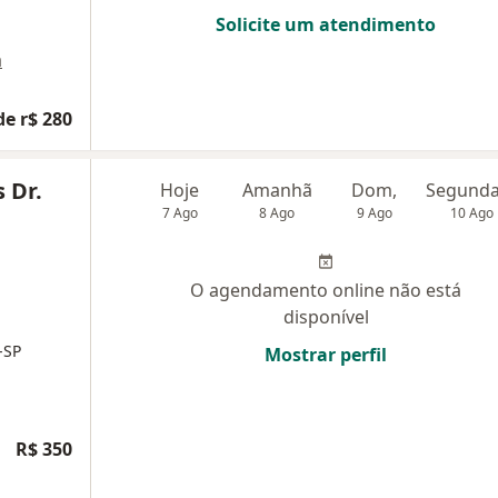
Solicite um atendimento
a
de r$ 280
 Dr.
Hoje
Amanhã
Dom,
7 Ago
8 Ago
9 Ago
10 Ago
O agendamento online não está
disponível
-SP
Mostrar perfil
R$ 350