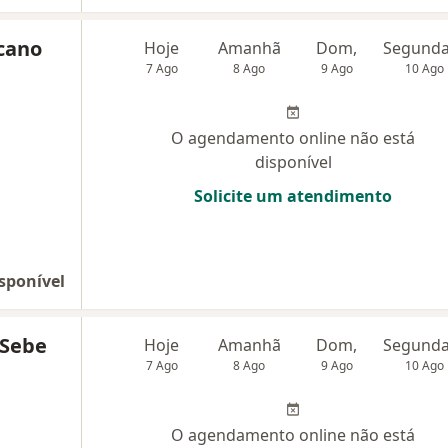
lcano
Hoje
Amanhã
Dom,
7 Ago
8 Ago
9 Ago
10 Ago
O agendamento online não está
disponível
Solicite um atendimento
sponível
 Sebe
Hoje
Amanhã
Dom,
7 Ago
8 Ago
9 Ago
10 Ago
O agendamento online não está