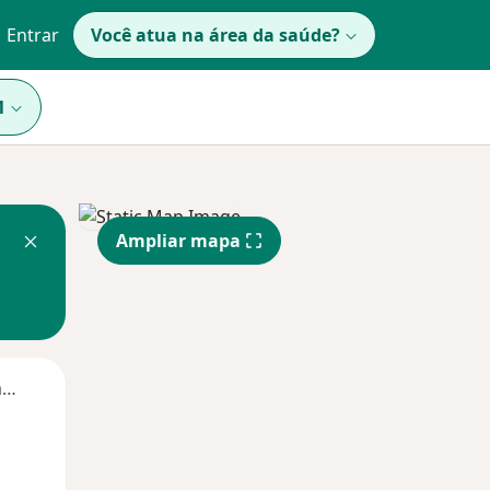
Entrar
Você atua na área da saúde?
1
Ampliar mapa
Segunda-feira
Ter,
Qua
Qui,
11 Ago
12 Ago
13 Ago