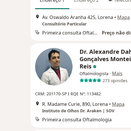
Endereço 1
Endereço 2
Telecon
Av. Oswaldo Aranha 425, Lorena
•
Mapa
Consultório Particular
Primeira consulta Oftalmologia
Preço não di
Dr. Alexandre Da
Gonçalves Montei
Reis
·
Mais
Oftalmologista
273 opiniões
CRM: 201170-SP I RQE Nº: 113482
R. Madame Curie, 890, Lorena
•
Mapa
Instituto de Olhos Dr. Araken | SOV
Primeira consulta Oftalmologia