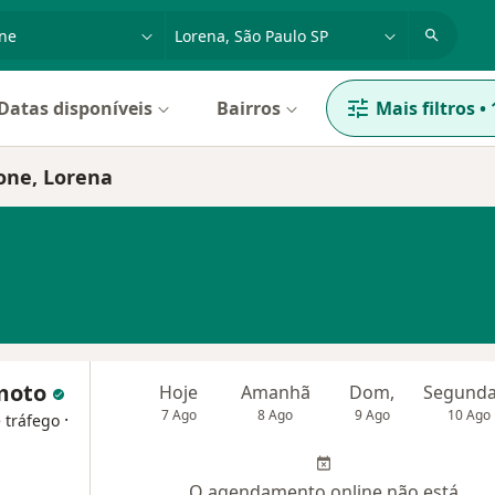
dade, doença ou nome
cidade ou região
Datas disponíveis
Bairros
Mais filtros
•
one, Lorena
amoto
Hoje
Amanhã
Dom,
7 Ago
8 Ago
9 Ago
10 Ago
·
 tráfego
O agendamento online não está