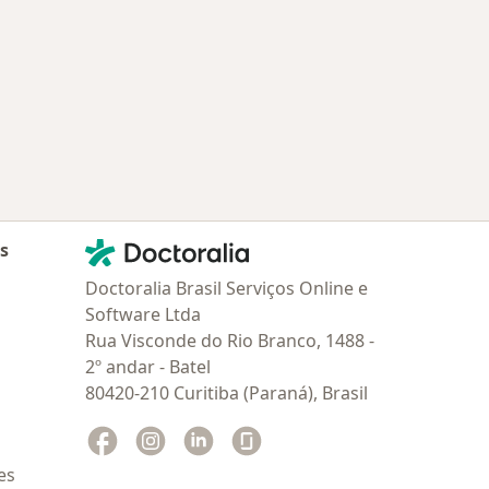
oenças relacionadas em Lorena
Contato
Doctoralia - Homepage
as
Doctoralia Brasil Serviços Online e
Software Ltda
Rua Visconde do Rio Branco, 1488 -
2º andar - Batel
80420-210 Curitiba (Paraná), Brasil
Facebook
abre num novo separador
Instagram
abre num novo separador
Linkedin
abre num novo separador
Glassdoor
abre num novo separador
es