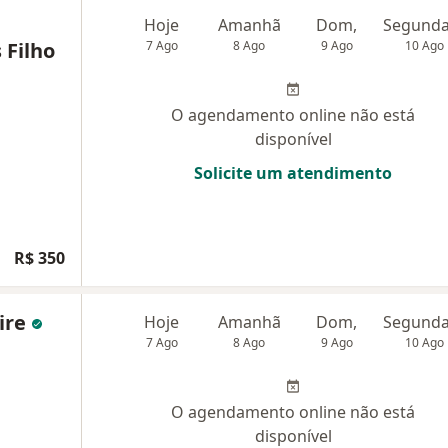
Hoje
Amanhã
Dom,
 Filho
7 Ago
8 Ago
9 Ago
10 Ago
O agendamento online não está
disponível
Solicite um atendimento
R$ 350
ire
Hoje
Amanhã
Dom,
7 Ago
8 Ago
9 Ago
10 Ago
O agendamento online não está
disponível