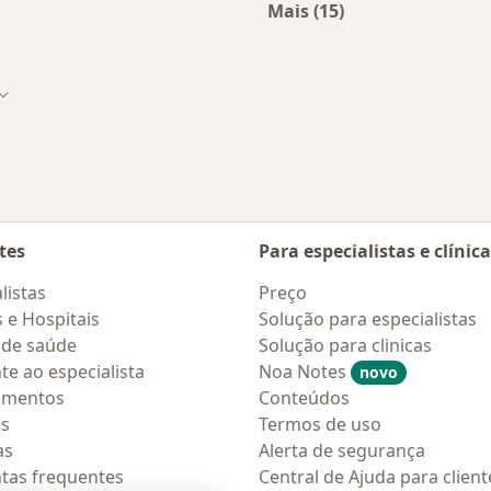
Mais (15)
Mais na categoria: D
dade
Mudar de cidade
tes
Para especialistas e clínic
listas
Preço
s e Hospitais
Solução para especialistas
 de saúde
Solução para clinicas
te ao especialista
Noa Notes
novo
amentos
Conteúdos
os
Termos de uso
as
Alerta de segurança
tas frequentes
Central de Ajuda para client