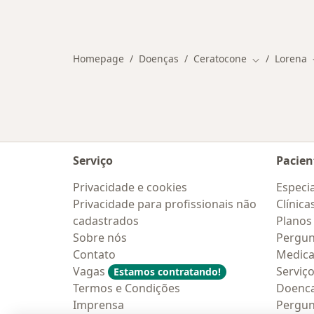
Homepage
Doenças
Ceratocone
Lorena
Mudar de ci
Serviço
Pacien
Privacidade e cookies
Especia
Privacidade para profissionais não
Clínica
cadastrados
Planos
Sobre nós
Pergun
Contato
Medic
Vagas
Serviç
Estamos contratando!
Termos e Condições
Doenc
Imprensa
Pergun