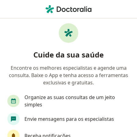
Men
Cisto Tireoglosso • Goiânia, Goiás GO
Filtros
• 1
Convênio
Mapa
Profissionais com experiência Cisto
Cuide da sua saúde
tireoglosso, Goiânia
Encontre os melhores especialistas e agende uma
consulta. Baixe o App e tenha acesso a ferramentas
Qual especialização você está procurando?
exclusivas e gratuitas.
Cirurgião de cabeça e pescoço
Cirurgião geral
Organize as suas consultas de um jeito
simples
Envie mensagens para os especialistas
Receba notificações