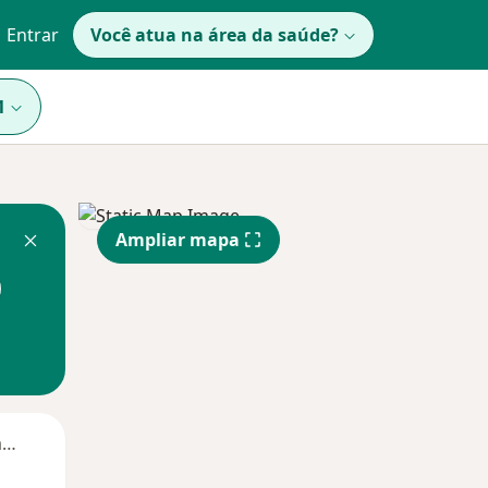
Entrar
Você atua na área da saúde?
1
Ampliar mapa
Segunda-feira
Ter,
Qua
Qui,
11 Ago
12 Ago
13 Ago