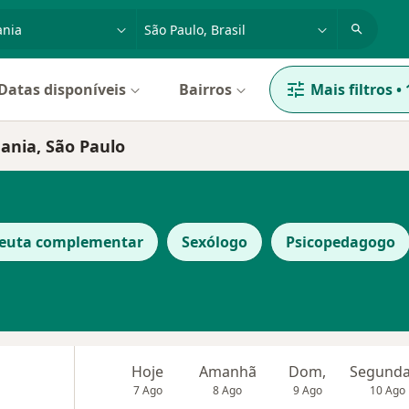
dade, doença ou nome
cidade ou região
Datas disponíveis
Bairros
Mais filtros
•
ania, São Paulo
peuta complementar
Sexólogo
Psicopedagogo
Hoje
Amanhã
Dom,
7 Ago
8 Ago
9 Ago
10 Ago