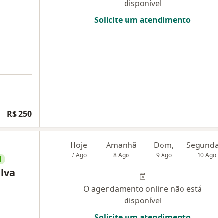
disponível
Solicite um atendimento
R$ 250
Hoje
Amanhã
Dom,
7 Ago
8 Ago
9 Ago
10 Ago
l
ilva
O agendamento online não está
disponível
Solicite um atendimento