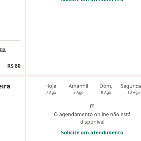
pa
R$ 80
eira
Hoje
Amanhã
Dom,
7 Ago
8 Ago
9 Ago
10 Ago
O agendamento online não está
disponível
Solicite um atendimento