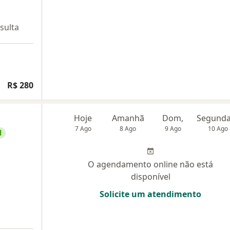
sulta
R$ 280
Hoje
Amanhã
Dom,
7 Ago
8 Ago
9 Ago
10 Ago
l
O agendamento online não está
disponível
Solicite um atendimento