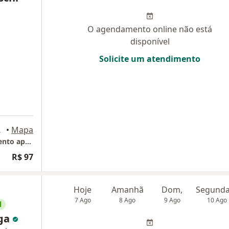
O agendamento online não está
disponível
Solicite um atendimento
o Paulo
•
Mapa
Maria Lúcia Frateschi Rodrigues ( Agendamento apenas online)
R$ 97
Hoje
Amanhã
Dom,
7 Ago
8 Ago
9 Ago
10 Ago
l
aga