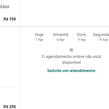
Mapa
R$ 150
Hoje
Amanhã
Dom,
7 Ago
8 Ago
9 Ago
10 Ago
O agendamento online não está
disponível
Solicite um atendimento
R$ 250