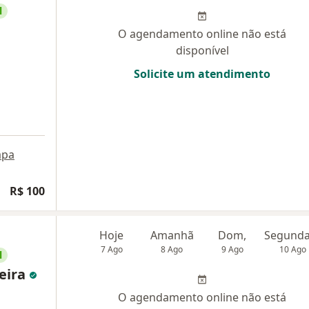
l
O agendamento online não está
disponível
Solicite um atendimento
pa
R$ 100
Hoje
Amanhã
Dom,
7 Ago
8 Ago
9 Ago
10 Ago
l
reira
O agendamento online não está