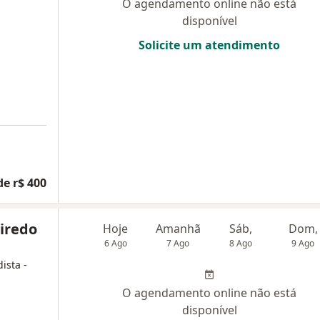
O agendamento online não está
disponível
Solicite um atendimento
de r$ 400
eiredo
Hoje
Amanhã
Sáb,
Dom,
6 Ago
7 Ago
8 Ago
9 Ago
ista -
O agendamento online não está
disponível