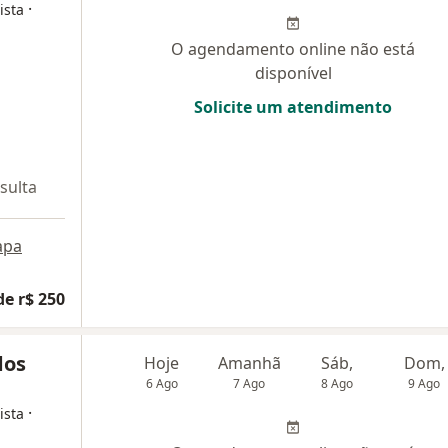
·
ista
O agendamento online não está
disponível
Solicite um atendimento
sulta
apa
de r$ 250
dos
Hoje
Amanhã
Sáb,
Dom,
6 Ago
7 Ago
8 Ago
9 Ago
·
ista