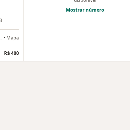
disponível
Mostrar número
3
 Távora 195, Fortaleza
•
Mapa
ogia
R$ 400