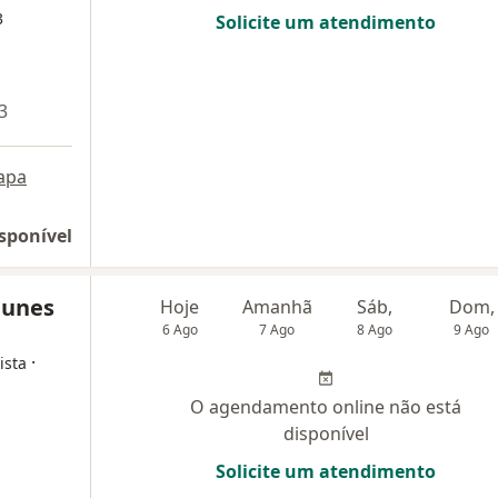
3
Solicite um atendimento
3
apa
sponível
Nunes
Hoje
Amanhã
Sáb,
Dom,
6 Ago
7 Ago
8 Ago
9 Ago
·
ista
O agendamento online não está
disponível
Solicite um atendimento