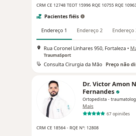
CRM CE 12748
TEOT 15996
RQE 10755
RQE 1096
Pacientes fiéis
Endereço 1
Endereço 2
Endereço 
Rua Coronel Linhares 950, Fortaleza
•
M
TraumaSport
Consulta Cirurgia da Mão
Preço não di
Dr. Victor Amon 
Fernandes
Ortopedista - traumatolog
Mais
67 opiniões
CRM CE 18564
- RQE Nº: 12808