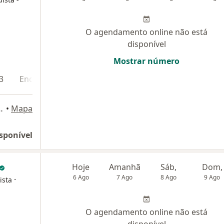
O agendamento online não está
disponível
Mostrar número
3
Endereço 4
vora, 195, Fortaleza
•
Mapa
sponível
Hoje
Amanhã
Sáb,
Dom,
6 Ago
7 Ago
8 Ago
9 Ago
·
ista
O agendamento online não está