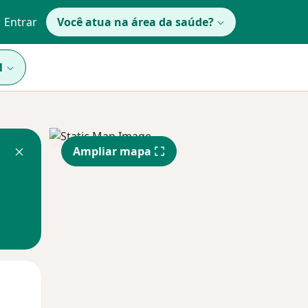
Entrar
Você atua na área da saúde?
1
Ampliar mapa
Segunda-feira
Ter,
Qua
10 Ago
11 Ago
12 Ago