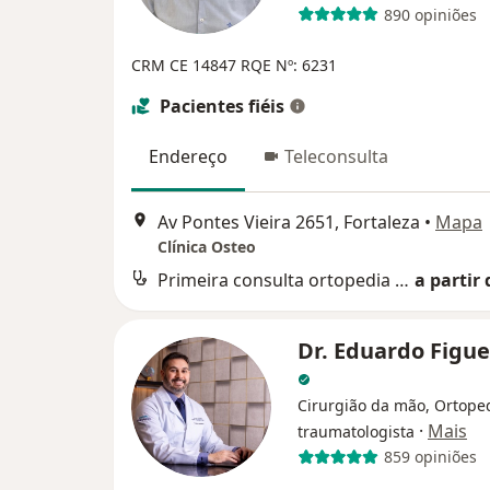
890 opiniões
CRM CE 14847
RQE Nº: 6231
Pacientes fiéis
Endereço
Teleconsulta
Av Pontes Vieira 2651, Fortaleza
•
Mapa
Clínica Osteo
Primeira consulta ortopedia e traumatologia
a partir 
Dr. Eduardo Figu
Cirurgião da mão, Ortoped
·
Mais
traumatologista
859 opiniões