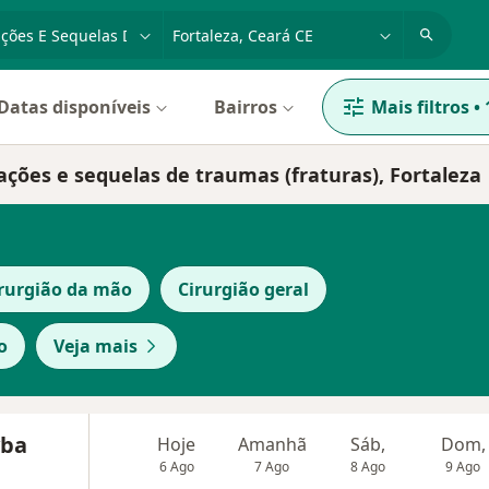
dade, doença ou nome
cidade ou região
Datas disponíveis
Bairros
Mais filtros
•
ações e sequelas de traumas (fraturas), Fortaleza
rurgião da mão
Cirurgião geral
o
Veja mais
yba
Hoje
Amanhã
Sáb,
Dom,
6 Ago
7 Ago
8 Ago
9 Ago