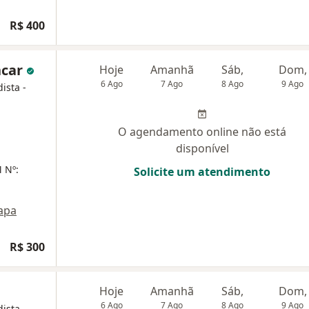
R$ 400
ncar
Hoje
Amanhã
Sáb,
Dom,
6 Ago
7 Ago
8 Ago
9 Ago
ista -
O agendamento online não está
disponível
 Nº:
Solicite um atendimento
apa
R$ 300
Hoje
Amanhã
Sáb,
Dom,
6 Ago
7 Ago
8 Ago
9 Ago
ista -