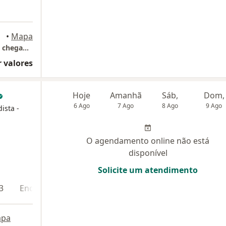
•
Mapa
Emergência Hospital Gênesis (Por ordem de chegada)
 valores
Hoje
Amanhã
Sáb,
Dom,
6 Ago
7 Ago
8 Ago
9 Ago
ista -
O agendamento online não está
disponível
Solicite um atendimento
3
Endereço 4
pa