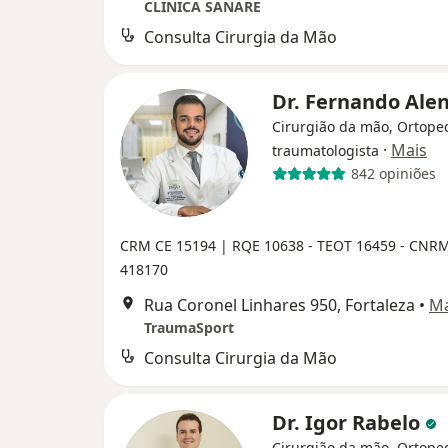
CLINICA SANARE
Consulta Cirurgia da Mão
Dr. Fernando Ale
Cirurgião da mão, Ortoped
·
Mais
traumatologista
842 opiniões
CRM CE 15194 |
RQE 10638 -
TEOT 16459 - CNRM
418170
Rua Coronel Linhares 950, Fortaleza
•
M
TraumaSport
Consulta Cirurgia da Mão
Dr. Igor Rabelo
Cirurgião da mão, Ortoped