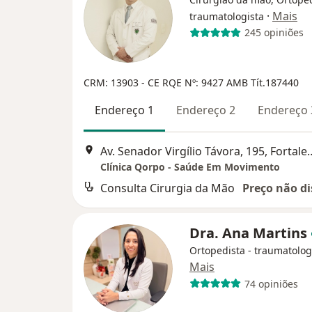
·
Mais
traumatologista
245 opiniões
CRM: 13903 - CE
RQE Nº: 9427
AMB Tít.187440
Endereço 1
Endereço 2
Endereço 
Av. Senador Virgílio Tá
Clínica Qorpo - Saúde Em Movimento
Consulta Cirurgia da Mão
Preço não di
Dra. Ana Martins
Ortopedista - traumatolog
Mais
74 opiniões