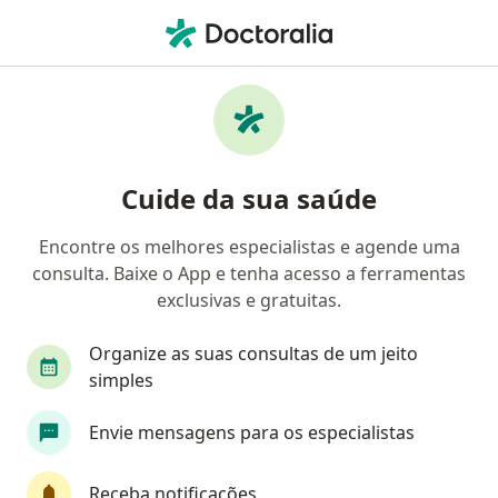
Men
Conflitos De Casal • São Paulo, Brasil
Filtros
• 1
Convênio
Mapa
Profissionais com experiência Conflitos de
Cuide da sua saúde
casal, São Paulo
Encontre os melhores especialistas e agende uma
consulta. Baixe o App e tenha acesso a ferramentas
Qual especialização você está procurando?
exclusivas e gratuitas.
Psicólogo
Psicanalista
Sexólogo
Ter
Organize as suas consultas de um jeito
simples
Envie mensagens para os especialistas
Receba notificações