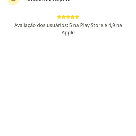
Perfil novo
Pagamento online
Avaliação dos usuários: 5 na Play Store e 4,9 na
Parcelamento disponível
Apple
Fernando Borba
·
Mais
Psicólogo
19 opiniões
CRP SP 221864
Endereço
Teleconsulta
Rua Sebastião Velho 202, São Paulo
•
Mapa
Atendimento Presencial - Fernando Borba
Consulta Psicologia
R$ 100
Esse especialista não oferece agendamento online para esse endereço.
Solicite um atendimento