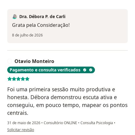
Dra. Débora P. de Carli
Grata pela Consideração!
8 de julho de 2026
Otavio Monteiro
O
Pagamento e consulta verificados
Foi uma primeira sessão muito produtiva e
honesta. Débora demonstrou escuta ativa e
conseguiu, em pouco tempo, mapear os pontos
centrais.
31 de maio de 2026
•
Consultório ONLINE
•
Consulta Psicologia
•
na opinião do utilizador Otavio Monteiro
Solicitar revisão