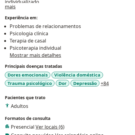
individualizado.
Sobre mim
mais
Experiência em:
Problemas de relacionamentos
Psicologia clínica
Terapia de casal
Psicoterapia individual
Mostrar mais detalhes
Principais doenças tratadas
Dores emocionais
Violência doméstica
a11y_sr_mo
Trauma psicológico
Dor
Depressão
+84
Pacientes que trato
Adultos
Formatos de consulta
Presencial
Ver locais (6)