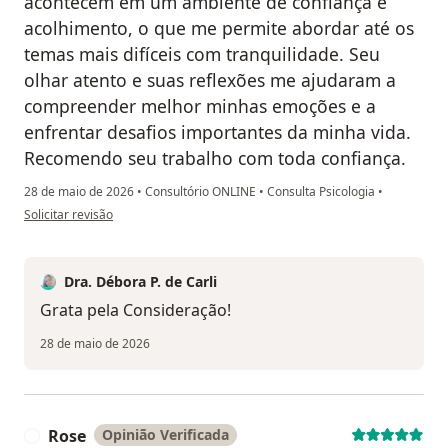
acontecem em um ambiente de confiança e
acolhimento, o que me permite abordar até os
temas mais difíceis com tranquilidade. Seu
olhar atento e suas reflexões me ajudaram a
compreender melhor minhas emoções e a
enfrentar desafios importantes da minha vida.
Recomendo seu trabalho com toda confiança.
28 de maio de 2026
•
Consultório ONLINE
•
Consulta Psicologia
•
na opinião do utilizador Graciele Moura
Solicitar revisão
Dra. Débora P. de Carli
Grata pela Consideração!
28 de maio de 2026
Rose
Opinião Verificada
R