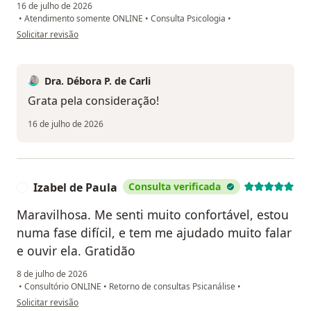
16 de julho de 2026
•
Atendimento somente ONLINE
•
Consulta Psicologia
•
na opinião do utilizador Pâmela Martins
Solicitar revisão
Dra. Débora P. de Carli
Grata pela consideração!
16 de julho de 2026
Izabel de Paula
Consulta verificada
I
Maravilhosa. Me senti muito confortável, estou
numa fase difícil, e tem me ajudado muito falar
e ouvir ela. Gratidão
8 de julho de 2026
•
Consultório ONLINE
•
Retorno de consultas Psicanálise
•
na opinião do utilizador Izabel de Paula
Solicitar revisão