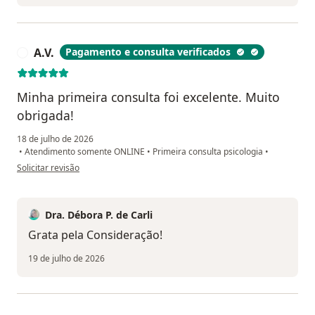
A.V.
Pagamento e consulta verificados
A
Minha primeira consulta foi excelente. Muito
obrigada!
18 de julho de 2026
•
Atendimento somente ONLINE
•
Primeira consulta psicologia
•
na opinião do utilizador A.V.
Solicitar revisão
Dra. Débora P. de Carli
Grata pela Consideração!
19 de julho de 2026