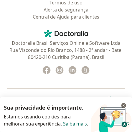
Termos de uso
Alerta de segurança
Central de Ajuda para clientes
Contato
Doctoralia - Homepage
Doctoralia Brasil Serviços Online e Software Ltda
Rua Visconde do Rio Branco, 1488 - 2º andar - Batel
80420-210 Curitiba (Paraná), Brasil
Facebook
abre num novo separador
Instagram
abre num novo separador
Linkedin
abre num novo separad
Glassdoor
abre num novo se
abre num novo separador
abre num novo separador
abre num novo separador
abre num novo separado
abre num n
abre
Polska
,
Türkiye
,
España
,
Italia
,
Deutschland
,
Česko
,
abre num novo separador
abre num novo separador
abre num novo separador
abre num novo separa
abre num no
abre n
Portugal
,
México
,
Chile
,
Brasil
,
Argentina
,
Perú
,
Sua privacidade é importante.
abre num novo separad
Colombia
Estamos usando cookies para
melhorar sua experiência.
Saiba mais
.
www.doctoralia.com.br © 2026 - Agende agora sua