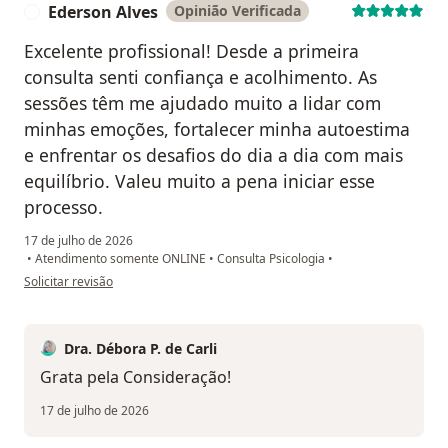
Ederson Alves
Opinião Verificada
E
Excelente profissional! Desde a primeira
consulta senti confiança e acolhimento. As
sessões têm me ajudado muito a lidar com
minhas emoções, fortalecer minha autoestima
e enfrentar os desafios do dia a dia com mais
equilíbrio. Valeu muito a pena iniciar esse
processo.
17 de julho de 2026
•
Atendimento somente ONLINE
•
Consulta Psicologia
•
na opinião do utilizador Ederson Alves
Solicitar revisão
Dra. Débora P. de Carli
Grata pela Consideração!
17 de julho de 2026