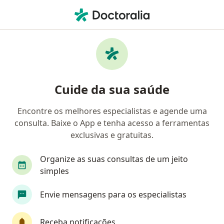
Men
Dispnéia • Uberlândia, Minas Gerais MG
Filtros
• 1
Convênio
Mapa
Profissionais com experiência Dispnéia,
Cuide da sua saúde
Uberlândia
Encontre os melhores especialistas e agende uma
consulta. Baixe o App e tenha acesso a ferramentas
Qual especialização você está procurando?
exclusivas e gratuitas.
Cardiologista
Médico clínico geral
Pneumo
Organize as suas consultas de um jeito
simples
Envie mensagens para os especialistas
Receba notificações