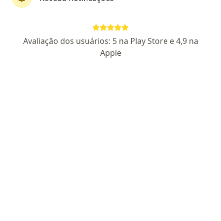
Pagamento online
Avaliação dos usuários: 5 na Play Store e 4,9 na
Dr. Túlio Franco
Apple
Cardiologista
19 opiniões
CRM MG 82106
RQE 62570
Endereço
Teleconsulta
Rua Rafael Marino Neto 600, Uberlândia
•
Mapa
Clínica CNI - Unidade UMC (Centro Clínico - 8º andar, sala 805) | Uberlândia
Consulta Cardiologia
R$ 400
Esse especialista não oferece agendamento online para esse endereço.
Solicite um atendimento