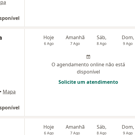
pa
sponível
a
Hoje
Amanhã
Sáb,
Dom,
6 Ago
7 Ago
8 Ago
9 Ago
O agendamento online não está
disponível
Solicite um atendimento
•
Mapa
sponível
Hoje
Amanhã
Sáb,
Dom,
6 Ago
7 Ago
8 Ago
9 Ago