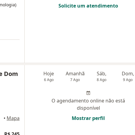
mologia)
Solicite um atendimento
ue Dom
Hoje
Amanhã
Sáb,
Dom,
6 Ago
7 Ago
8 Ago
9 Ago
O agendamento online não está
disponível
pinas
•
Mapa
Mostrar perfil
R$ 245