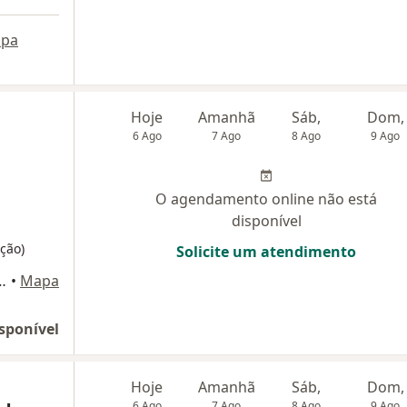
pa
Hoje
Amanhã
Sáb,
Dom,
6 Ago
7 Ago
8 Ago
9 Ago
O agendamento online não está
disponível
ção)
Solicite um atendimento
Sn Barao Geraldo, Campinas
•
Mapa
sponível
Hoje
Amanhã
Sáb,
Dom,
6 Ago
7 Ago
8 Ago
9 Ago