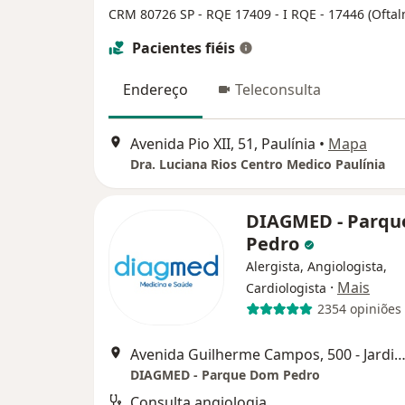
CRM 80726 SP - RQE 17409 -
I RQE - 17446 (Oftal
Pacientes fiéis
Endereço
Teleconsulta
Avenida Pio XII, 51, Paulínia
•
Mapa
Dra. Luciana Rios Centro Medico Paulínia
DIAGMED - Parq
Pedro
Alergista, Angiologista,
·
Mais
Cardiologista
2354 opiniões
Avenida Guilherme Campos, 500 - Jardim Santa Genebra, Cam
DIAGMED - Parque Dom Pedro
Consulta angiologia