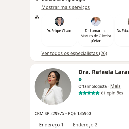
Mostrar mais serviços
Dr. Felipe Chaim
Dr. Lamartine
Dr. Edu
Martins de Oliveira
Júnior
Ver todos os especialistas (26)
Dra. Rafaela Lara
·
Mais
Oftalmologista
81 opiniões
CRM SP 229975
- RQE 135960
Endereço 1
Endereço 2