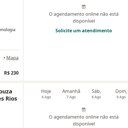
O agendamento online não está
disponível
lmologia
Solicite um atendimento
pinas
•
Mapa
R$ 230
Souza
Hoje
Amanhã
Sáb,
Dom,
s Rios
6 Ago
7 Ago
8 Ago
9 Ago
O agendamento online não está
disponível