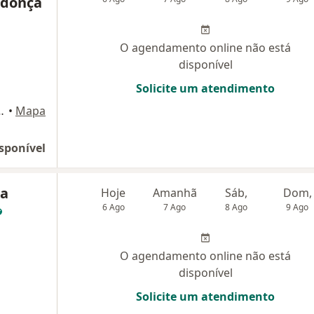
donça
O agendamento online não está
disponível
Solicite um atendimento
mpos 500, Campinas
•
Mapa
sponível
na
Hoje
Amanhã
Sáb,
Dom,
6 Ago
7 Ago
8 Ago
9 Ago
O agendamento online não está
disponível
Solicite um atendimento