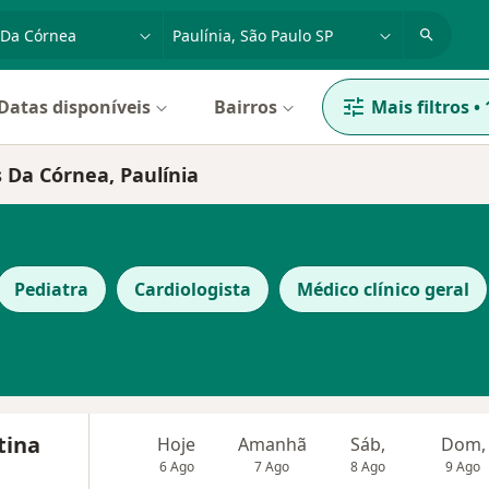
dade, doença ou nome
cidade ou região
Datas disponíveis
Bairros
Mais filtros
•
 Da Córnea, Paulínia
Pediatra
Cardiologista
Médico clínico geral
tina
Hoje
Amanhã
Sáb,
Dom,
6 Ago
7 Ago
8 Ago
9 Ago