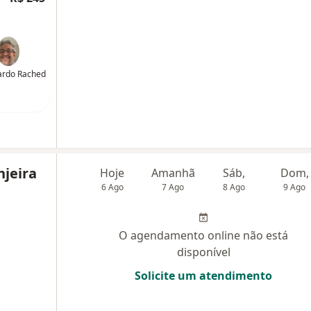
ardo Rached
njeira
Hoje
Amanhã
Sáb,
Dom,
6 Ago
7 Ago
8 Ago
9 Ago
O agendamento online não está
disponível
Solicite um atendimento