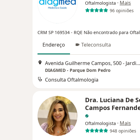
·
Mais
Oftalmologista
96 opiniões
CRM SP 169534
- RQE Não encontrado para Ofta
Endereço
Teleconsulta
Avenida Guilherme Campos, 500 - Jardim Santa Genebra, Cam
DIAGMED - Parque Dom Pedro
Consulta Oftalmologia
Dra. Luciana De 
Campos Fernande
·
Mais
Oftalmologista
948 opiniões