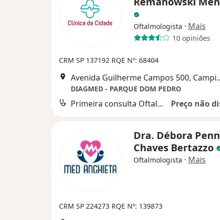
Remanowski Men
·
Mais
Oftalmologista
10 opiniões
CRM SP 137192
RQE Nº: 68404
Avenida Guilherme Ca
DIAGMED - PARQUE DOM PEDRO
Primeira consulta Oftalmologia
Preço não di
Dra. Débora Pen
Chaves Bertazzo
·
Mais
Oftalmologista
CRM SP 224273
RQE Nº: 139873