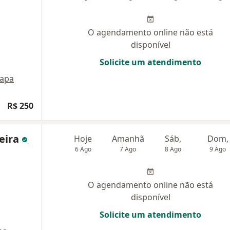
O agendamento online não está
disponível
Solicite um atendimento
apa
R$ 250
ieira
Hoje
Amanhã
Sáb,
Dom,
6 Ago
7 Ago
8 Ago
9 Ago
O agendamento online não está
disponível
Solicite um atendimento