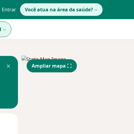
Entrar
Você atua na área da saúde?
1
Ampliar mapa
Segunda-feira
Ter,
Qua
10 Ago
11 Ago
12 Ago