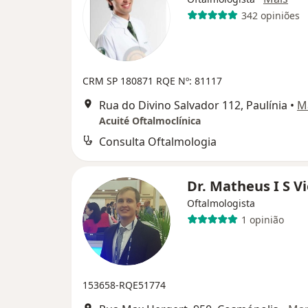
342 opiniões
CRM SP 180871 RQE Nº: 81117
Rua do Divino Salvador 112, Paulínia
•
M
Acuité Oftalmoclínica
Consulta Oftalmologia
Dr. Matheus I S V
Oftalmologista
1 opinião
153658-RQE51774