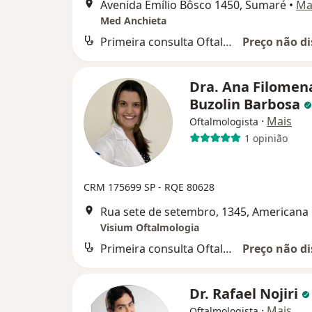
Avenida Emílio Bôsco 1450, Sumaré
•
Ma
Med Anchieta
Primeira consulta Oftalmologia
Preço não di
Dra. Ana Filomen
Buzolin Barbosa
·
Mais
Oftalmologista
1 opinião
CRM 175699 SP - RQE 80628
Rua sete de setembro, 1345, Americana
Visium Oftalmologia
Primeira consulta Oftalmologia
Preço não di
Dr. Rafael Nojiri
·
Mais
Oftalmologista