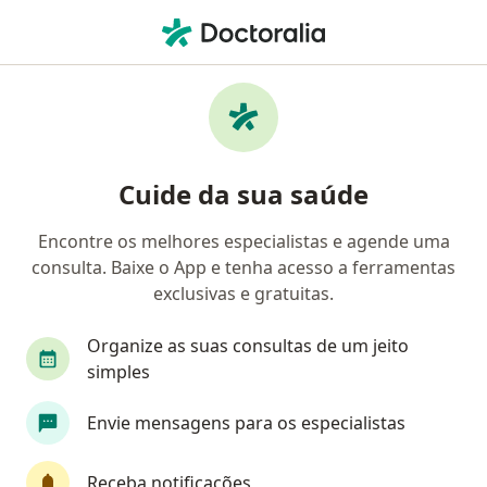
Men
Doenças Da Gengiva • Guará, Distrito Federal DF
Filtros
• 1
Convênio
Mapa
Profissionais com experiência Doenças Da
Cuide da sua saúde
Gengiva, Guará
Encontre os melhores especialistas e agende uma
consulta. Baixe o App e tenha acesso a ferramentas
Qual especialização você está procurando?
exclusivas e gratuitas.
Dentista
Ortodontista
Odontopediatra
Organize as suas consultas de um jeito
simples
Envie mensagens para os especialistas
Receba notificações