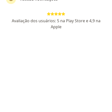
Dr. José Wanderley
Avaliação dos usuários: 5 na Play Store e 4,9 na
·
Mais
Dentista
Apple
320 opiniões
11099 CRO
Sria II Qe 15 Conjunto N P 15, Brasília
•
Mapa
Odonto On Face Guará
Retorno de consultas Odontologia
Consultar valores
Esse especialista não oferece agendamento online para esse endereço.
Solicite um atendimento