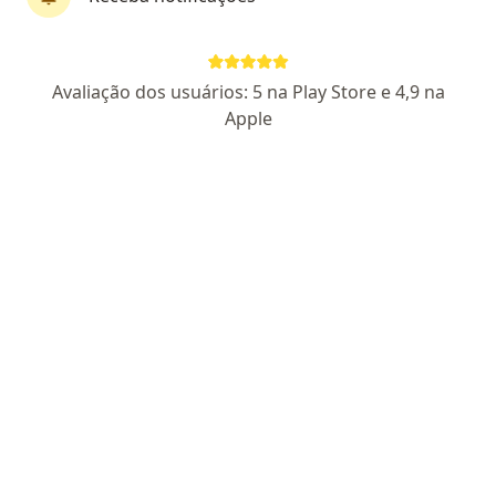
Dra. Rafaela Maria Silva Moreira
Avaliação dos usuários: 5 na Play Store e 4,9 na
·
Mais
Dentista, Cirurgiã buco-maxilo-facial
Apple
223 opiniões
CRO MG 60591
Endereço 1
Endereço 2
Avenida Francisco Firmo de Matos 1262, Contagem
•
Mapa
Consultório Particular
Consulta Dentista
Consultar valores
Esse especialista não oferece agendamento online para esse endereço.
Solicite um atendimento