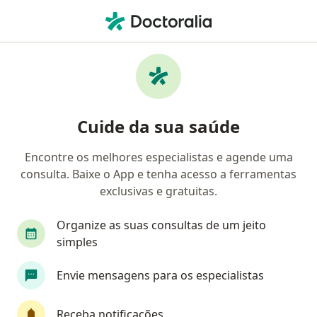
Men
Doenças Da Polpa Dentária • Belo Horizonte, Minas Gerais MG
Filtros
• 1
Convênio
Mapa
Profissionais com experiência Doenças Da
Cuide da sua saúde
Polpa Dentária, Belo Horizonte
Encontre os melhores especialistas e agende uma
consulta. Baixe o App e tenha acesso a ferramentas
Qual especialização você está procurando?
exclusivas e gratuitas.
Dentista
Ortodontista
Cirurgião buco-max
Organize as suas consultas de um jeito
simples
Envie mensagens para os especialistas
Receba notificações