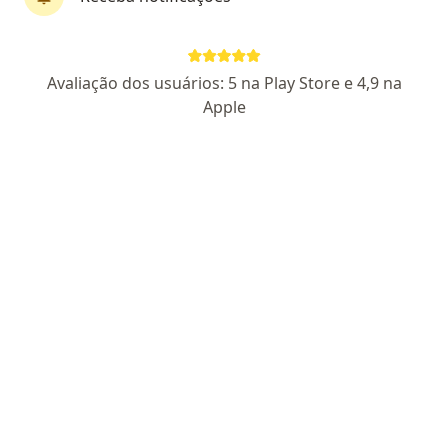
Dra. Samara Guerra Turci
Avaliação dos usuários: 5 na Play Store e 4,9 na
·
Mais
Alergista
Apple
146 opiniões
CRM SP 164727 - RQE Nº: 107646
Endereço
Teleconsulta
Avenida das Letras, 1018, Jacareí
•
Mapa
I.mune Clínica de Vacinas, Alergia e Imunologia
Consulta alergia e imunologia
R$ 380
Esse especialista não oferece agendamento online para esse endereço.
Solicite um atendimento