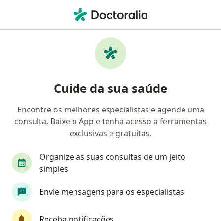
Men
Doenças Respiratórias • Jacareí, São Paulo SP
Filtros
• 1
Convênio
Mapa
Profissionais com experiência Doenças
Cuide da sua saúde
respiratórias, Jacareí
Encontre os melhores especialistas e agende uma
consulta. Baixe o App e tenha acesso a ferramentas
Qual especialização você está procurando?
exclusivas e gratuitas.
Alergista
Alergista pediátrico
Pediatra
Organize as suas consultas de um jeito
simples
Envie mensagens para os especialistas
Receba notificações