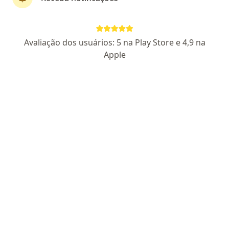
Pagamento online
Parcelamento disponível
Avaliação dos usuários: 5 na Play Store e 4,9 na
Dr. Samuel Machado
Apple
·
Mais
Médico do esporte, Ortopedista - traumatologista
4 opiniões
CRM PR 28684
ORTOPEDIA E TRAUMATOLOGIA - RQE Nº:
23275
MEDICINA ESPORTIVA - RQE Nº: 37697
Endereço
Teleconsulta
Avenida Carlos Gomes, 75, Maringá
•
Mapa
INSTITUTO AMES
Consulta de avaliação
R$ 350
Esse especialista não oferece agendamento online para esse endereço.
Solicite um atendimento