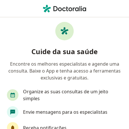
Men
Dor De Ombro • Maringá, Paraná PR
Filtros
• 1
Convênio
Mapa
Profissionais com experiência Dor de
Cuide da sua saúde
ombro, Maringá
Encontre os melhores especialistas e agende uma
consulta. Baixe o App e tenha acesso a ferramentas
Qual especialização você está procurando?
exclusivas e gratuitas.
Ortopedista - Traumatologista
Cardiologista
Organize as suas consultas de um jeito
simples
Envie mensagens para os especialistas
Receba notificações