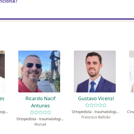
nciona?
res
Ricardo Nacif
Gustavo Vicenzi
Antunes
Ortopedista - traumatologista
Ortopedista - traumatologista
Francisco Beltrão
Ortopedista - traumatologista
Muriaé