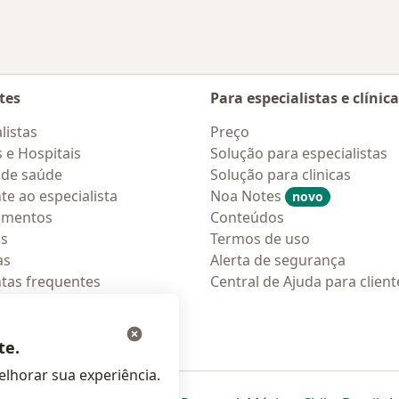
tes
Para especialistas e clínic
listas
Preço
s e Hospitais
Solução para especialistas
 de saúde
Solução para clinicas
te ao especialista
Noa Notes
novo
amentos
Conteúdos
os
Termos de uso
as
Alerta de segurança
tas frequentes
Central de Ajuda para client
ções móveis
ara pacientes
te.
lhorar sua experiência.