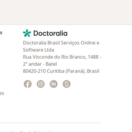
Contato
Doctoralia - Homepage
as
Doctoralia Brasil Serviços Online e
Software Ltda
Rua Visconde do Rio Branco, 1488 -
2º andar - Batel
80420-210 Curitiba (Paraná), Brasil
Facebook
abre num novo separador
Instagram
abre num novo separador
Linkedin
abre num novo separador
Glassdoor
abre num novo separador
es