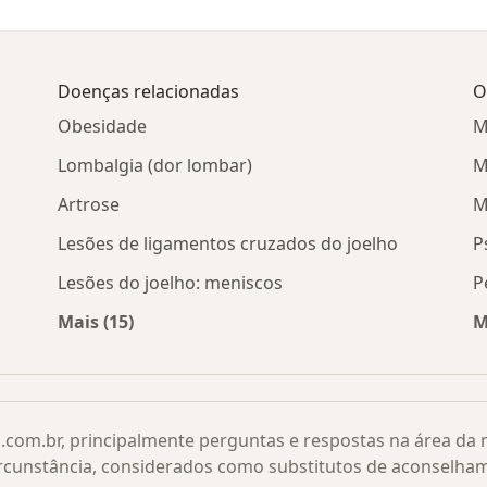
Doenças relacionadas
O
Obesidade
M
Lombalgia (dor lombar)
M
Artrose
M
Lesões de ligamentos cruzados do joelho
P
Lesões do joelho: meniscos
P
Mais (15)
M
 cidade
Mais na categoria: Doenças relacionadas
.com.br, principalmente perguntas e respostas na área da
rcunstância, considerados como substitutos de aconselha