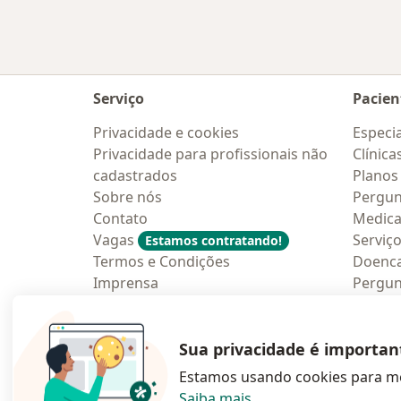
Serviço
Pacien
Privacidade e cookies
Especia
Privacidade para profissionais não
Clínica
cadastrados
Planos
Sobre nós
Pergun
Contato
Medic
Vagas
Serviç
Estamos contratando!
Termos e Condições
Doenc
Imprensa
Pergun
Lei da Igualdade Salarial
Aplica
Blog p
Sua privacidade é importan
Estamos usando cookies para me
Saiba mais
.