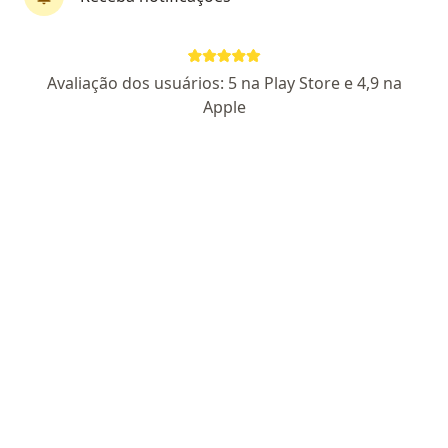
Lígia Bou Karim
Avaliação dos usuários: 5 na Play Store e 4,9 na
·
Mais
Psicóloga
Apple
58 opiniões
CRP 09/8511
Endereço
Teleconsulta
Avenida T-10 esquina com Rua T-27 Sala 1201, Quadra 102, Número 208, Lote 09/12 - St. Bueno, Goiânia - GO, 74223-060, Goiânia
•
Mapa
Instituto Tricot -Ciência e Comportamento
Consulta Psicologia
R$ 330
Esse especialista não oferece agendamento online para esse endereço.
Solicite um atendimento