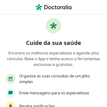
Men
Dores Emocionais • Goiânia, Goiás GO
Filtros
• 1
Convênio
Mapa
Profissionais com experiência Dores
Cuide da sua saúde
emocionais, Goiânia
Encontre os melhores especialistas e agende uma
consulta. Baixe o App e tenha acesso a ferramentas
Qual especialização você está procurando?
exclusivas e gratuitas.
Psicólogo
Psicanalista
Terapeuta comple
Organize as suas consultas de um jeito
simples
Envie mensagens para os especialistas
Receba notificações