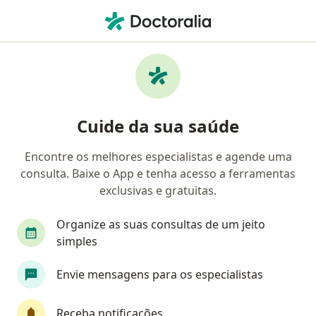
Men
Dores Emocionais • Hortolândia, São Paulo SP
Filtros
• 1
Convênio
Mapa
Profissionais com experiência Dores
Cuide da sua saúde
emocionais, Hortolândia
Encontre os melhores especialistas e agende uma
consulta. Baixe o App e tenha acesso a ferramentas
Qual especialização você está procurando?
exclusivas e gratuitas.
Psicólogo
Psicanalista
Organize as suas consultas de um jeito
simples
Envie mensagens para os especialistas
Receba notificações