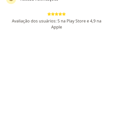
Pagamento online
Avaliação dos usuários: 5 na Play Store e 4,9 na
Guilherme Vital
Apple
·
Mais
Psicólogo
59 opiniões
CRP SP 210110
Endereço
Teleconsulta
Rua Otávio Rosolen, Hortolândia
•
Mapa
Atendimento Online - Hortolândia
Primeira consulta psicologia
R$ 140
Esse especialista não oferece agendamento online para esse endereço.
Solicite um atendimento