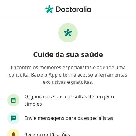
Men
Dores Emocionais • Itu, São Paulo SP
Filtros
• 1
Convênio
Mapa
Profissionais com experiência Dores
Cuide da sua saúde
emocionais, Itu
Encontre os melhores especialistas e agende uma
consulta. Baixe o App e tenha acesso a ferramentas
Qual especialização você está procurando?
exclusivas e gratuitas.
Psicólogo
Organize as suas consultas de um jeito
simples
Envie mensagens para os especialistas
Receba notificações