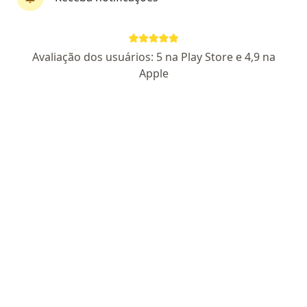
Rayssa Pacheco Morette
Avaliação dos usuários: 5 na Play Store e 4,9 na
·
Mais
Psicóloga
Apple
66 opiniões
06/150110 - SP
Endereço 1
Endereço 2
Teleconsulta
Av. Tiradentes, 451, Itu
•
Mapa
ATENDIMENTO APENAS ON-LINE
Primeira consulta psicologia
R$ 250
Esse especialista não oferece agendamento online para esse endereço.
Solicite um atendimento