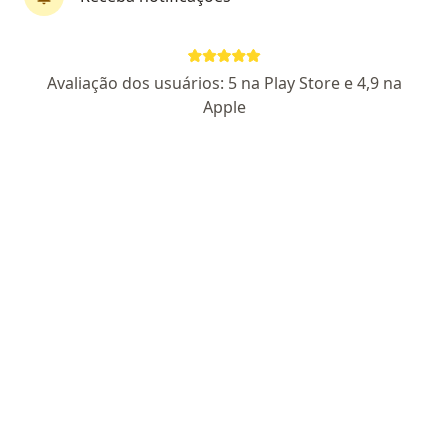
Dra. Jéssica Fernanda Proença Campos
Avaliação dos usuários: 5 na Play Store e 4,9 na
·
Mais
Ginecologista
Apple
139 opiniões
CRM SP 180437
- RQE Nº: 118947
Endereço 1
Endereço 2
Rua Onze de Junho 1774, Indaiatuba
•
Mapa
Espaço Lumia
Retorno de consultas Ginecologia e Obstetrícia
Preço não disponível
Esse especialista não oferece agendamento online para esse endereço.
Solicite um atendimento