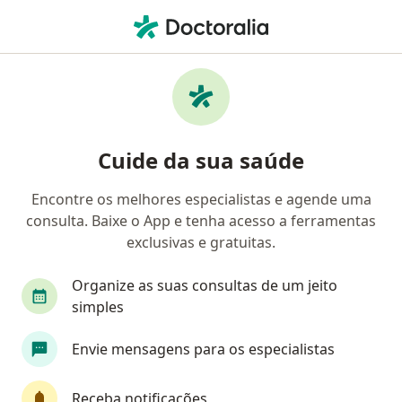
Men
Eclampsia • Indaiatuba, São Paulo SP
Filtros
• 1
Convênio
Mapa
Profissionais com experiência Eclampsia,
Cuide da sua saúde
Indaiatuba
Encontre os melhores especialistas e agende uma
consulta. Baixe o App e tenha acesso a ferramentas
Qual especialização você está procurando?
exclusivas e gratuitas.
Ginecologista
Endocrinologista pediátrico
Organize as suas consultas de um jeito
simples
Envie mensagens para os especialistas
Receba notificações