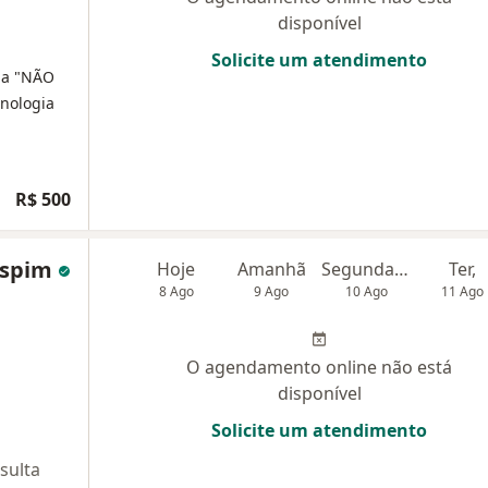
disponível
Solicite um atendimento
ia "NÃO
nologia
R$ 500
ispim
Hoje
Amanhã
Segunda-feira
Ter,
8 Ago
9 Ago
10 Ago
11 Ago
O agendamento online não está
disponível
Solicite um atendimento
sulta