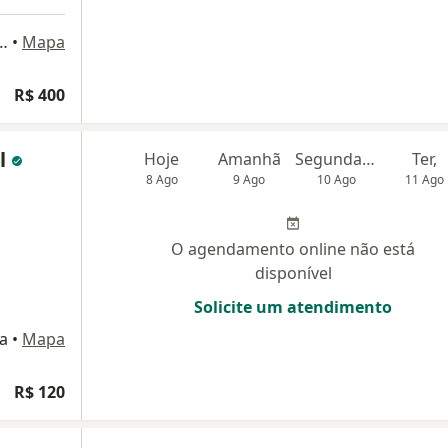
100, Santa Bárbara D'Oeste
•
Mapa
R$ 400
l
Hoje
Amanhã
Segunda-feira
Ter,
8 Ago
9 Ago
10 Ago
11 Ago
O agendamento online não está
disponível
Solicite um atendimento
a
•
Mapa
R$ 120