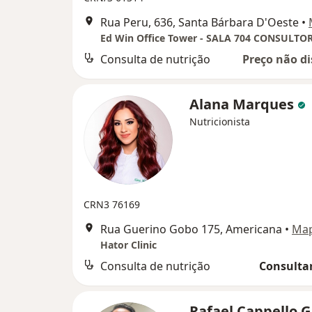
Rua Peru, 636, Santa Bárbara D'Oeste
•
Consulta de nutrição
Preço não di
Alana Marques
Nutricionista
CRN3 76169
Rua Guerino Gobo 175, Americana
•
Ma
Hator Clinic
Consulta de nutrição
Consultar
Rafael Cappello G