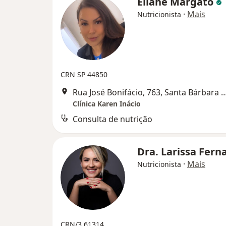
Eliane Margato
·
Mais
Nutricionista
CRN SP 44850
Rua José Bonifácio, 763, Santa Bárb
Clínica Karen Inácio
Consulta de nutrição
Dra. Larissa Fer
·
Mais
Nutricionista
CRN/3 61314