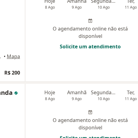
Hoje
Amanhã
Segunda-feira
Ter,
8 Ago
9 Ago
10 Ago
11 Ago
O agendamento online não está
disponível
Solicite um atendimento
ara D'Oeste
•
Mapa
R$ 200
nanda
Hoje
Amanhã
Segunda-feira
Ter,
8 Ago
9 Ago
10 Ago
11 Ago
O agendamento online não está
disponível