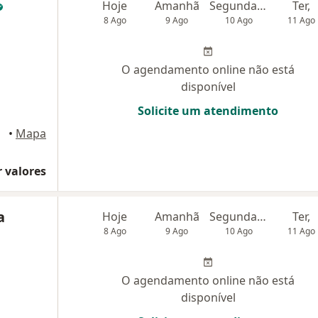
Hoje
Amanhã
Segunda-feira
Ter,
8 Ago
9 Ago
10 Ago
11 Ago
O agendamento online não está
disponível
Solicite um atendimento
cana
•
Mapa
 valores
a
Hoje
Amanhã
Segunda-feira
Ter,
8 Ago
9 Ago
10 Ago
11 Ago
O agendamento online não está
disponível