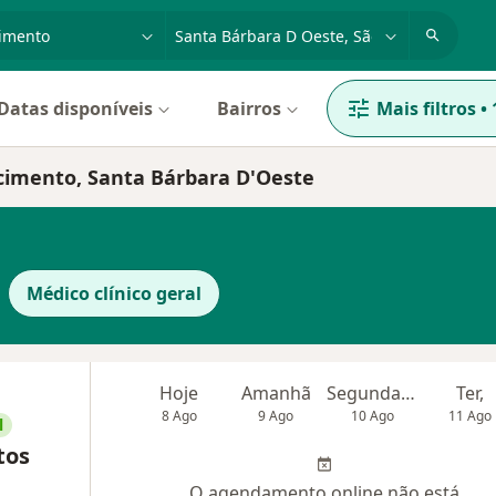
dade, doença ou nome
cidade ou região
Datas disponíveis
Bairros
Mais filtros
•
cimento, Santa Bárbara D'Oeste
Médico clínico geral
Hoje
Amanhã
Segunda-feira
Ter,
8 Ago
9 Ago
10 Ago
11 Ago
l
tos
O agendamento online não está