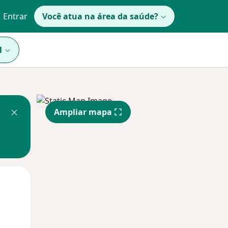
Entrar
Você atua na área da saúde?
1
Ampliar mapa
Qua
Qui,
Sex,
12 Ago
13 Ago
14 Ago