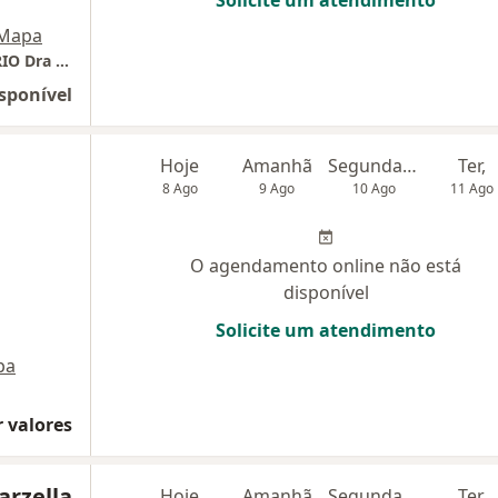
Solicite um atendimento
Mapa
Ed Win Office Tower - SALA 704 CONSULTORIO Dra Larissa Fernanda
sponível
Hoje
Amanhã
Segunda-feira
Ter,
8 Ago
9 Ago
10 Ago
11 Ago
O agendamento online não está
disponível
Solicite um atendimento
pa
 valores
arzella
Hoje
Amanhã
Segunda-feira
Ter,