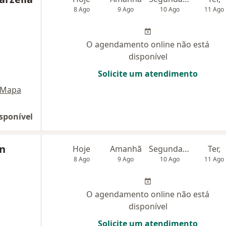
8 Ago
9 Ago
10 Ago
11 Ago
O agendamento online não está
disponível
Solicite um atendimento
Mapa
sponível
on
Hoje
Amanhã
Segunda-feira
Ter,
8 Ago
9 Ago
10 Ago
11 Ago
O agendamento online não está
disponível
Solicite um atendimento