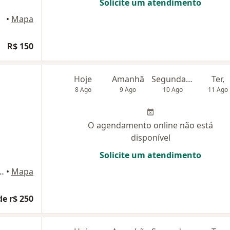
Solicite um atendimento
este
•
Mapa
R$ 150
Hoje
Amanhã
Segunda-feira
Ter,
8 Ago
9 Ago
10 Ago
11 Ago
O agendamento online não está
disponível
Solicite um atendimento
 Barros, 584, Santa Bárbara D'Oeste
•
Mapa
de r$ 250