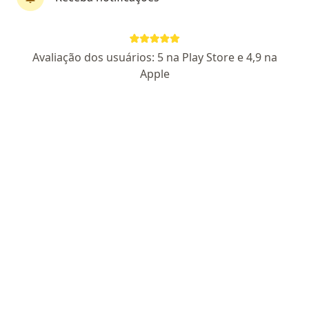
Perfil novo
Pagamento online
Avaliação dos usuários: 5 na Play Store e 4,9 na
Parcelamento disponível
Apple
Dr. Zander Sabbag
·
Mais
Generalista
1 opinião
CRM SP 288407
Atenção Primária, Psiquiatria e Controle do Peso.
Graduado com distinção na FAMERP.
Escuta atenta, atendimento acolhedor e
embasado.
Endereço
Teleconsulta
Rua Professora Celina Franceschini Bueno 100, Hortolândia
•
Mapa
Atendimento Domiciliar e Telemedicina - Hortolândia