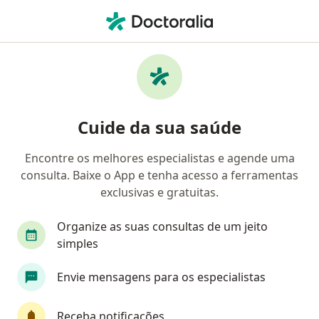
Men
Emagrecimento • Hortolândia, São Paulo SP
Filtros
• 1
Convênio
Mapa
Profissionais com experiência
Cuide da sua saúde
Emagrecimento, Hortolândia
Encontre os melhores especialistas e agende uma
consulta. Baixe o App e tenha acesso a ferramentas
Qual especialização você está procurando?
exclusivas e gratuitas.
Nutricionista
Médico clínico geral
Cardiol
Organize as suas consultas de um jeito
simples
Envie mensagens para os especialistas
Receba notificações