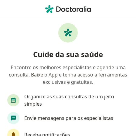
Men
Enxaqueca • Mogi das Cruzes, São Paulo SP
Filtros
• 1
Convênio
Mapa
Profissionais com experiência Enxaqueca,
Cuide da sua saúde
Mogi das Cruzes
Encontre os melhores especialistas e agende uma
consulta. Baixe o App e tenha acesso a ferramentas
Qual especialização você está procurando?
exclusivas e gratuitas.
Neurologista
Pediatra
Médico clínico ger
Organize as suas consultas de um jeito
simples
Envie mensagens para os especialistas
Receba notificações