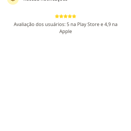
Agendar consulta
Enviar mensagem
Avaliação dos usuários: 5 na Play Store e 4,9 na
Apple
Experiência
Novidades
Serviços
Consultóri
Experiência
Venho de uma família, no qual sou a primeira médica e
desde antes de entrar na Faculdade de Medicina,
sempre soube que queria cuidar de pessoas de forma
próxima e verdadeira.
Meu atendimento é baseado em escuta, tempo e
presença. Acredito que cada paciente tem uma
história única, e que cuidar da saúde vai muito além de
tratar doenças — envolve entender o contexto de vida,