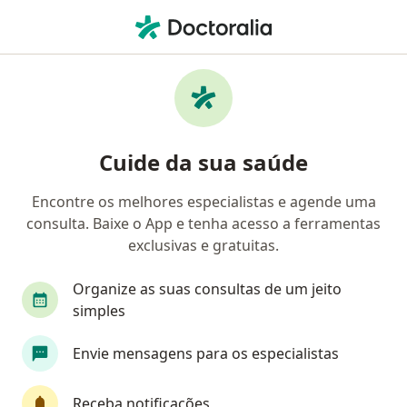
Men
O que você está procurando?
Homepage
Especialista Em Clínica Médica
São Paulo
Mud
Cuide da sua saúde
Encontre os melhores especialistas e agende uma
consulta. Baixe o App e tenha acesso a ferramentas
exclusivas e gratuitas.
Dra.
Vitória Miranda Cardoso de Moraes
sobre as especializa
Especialista em clínica médica
·
Mais
Organize as suas consultas de um jeito
São Paulo
5 endereços
simples
Número de registro: CRM SP 253127 RQE Não
Envie mensagens para os especialistas
Encontrado (GERIATRA)
20 opiniões
Receba notificações