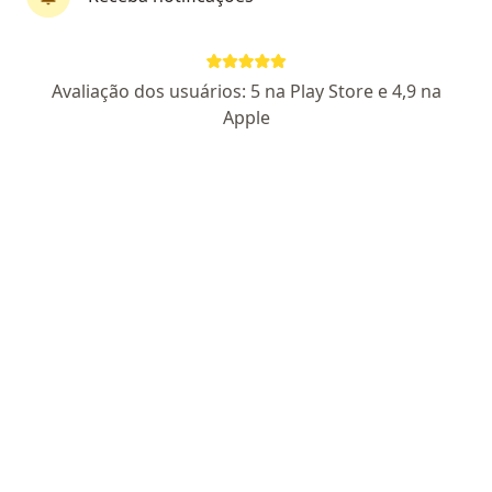
Dra. Lúcia Moser
Avaliação dos usuários: 5 na Play Store e 4,9 na
·
Mais
Cardiologista pediátrica
Apple
947 opiniões
CRM PE 8892
RQE 10193
RQE 10194
Endereço 1
Endereço 2
Avenida Governador Agamenon Magalhães 4760 - Edf. garagem 7 andar - sala 2, Recife
•
Mapa
CardioPED - Cardiologia Pediátrica Recife
Ecocardiograma bidimensional com "speckle tracking" (análise de strain)
a partir de r$ 550
Esse especialista não oferece agendamento online para esse endereço.
Solicite um atendimento