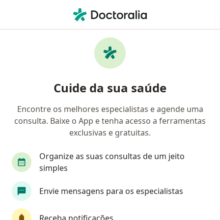
Men
Estenose Da Valva Pulmonar • Recife, Pernambuco PE
Filtros
• 1
Convênio
Mapa
Profissionais com experiência Estenose Da
Cuide da sua saúde
Valva Pulmonar, Recife
Encontre os melhores especialistas e agende uma
consulta. Baixe o App e tenha acesso a ferramentas
Qual especialização você está procurando?
exclusivas e gratuitas.
Cardiologista pediátrico
Cardiologista
Organize as suas consultas de um jeito
simples
Envie mensagens para os especialistas
Receba notificações