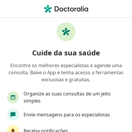
Men
Flacidez Facial • Rio de Janeiro, Rio de Janeiro RJ
Filtros
• 1
Convênio
Mapa
Profissionais com experiência Flacidez
Cuide da sua saúde
facial, Rio de Janeiro
Encontre os melhores especialistas e agende uma
consulta. Baixe o App e tenha acesso a ferramentas
Qual especialização você está procurando?
exclusivas e gratuitas.
Cirurgião plástico
Especialista em Medicina Es
Organize as suas consultas de um jeito
simples
Envie mensagens para os especialistas
Receba notificações