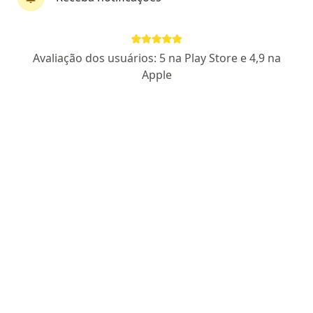
Dra. Bianca Ohana
Avaliação dos usuários: 5 na Play Store e 4,9 na
·
Mais
Cirurgiã plástica
Apple
15 opiniões
CRM RJ 805220
RQE Cirurgiã plástica Nº: 18262
Endereço
Teleconsulta
R. Visc. de Pirajá 595, Rio de Janeiro
•
Mapa
Grupo Bianca Ohana
Consulta Cirurgia Plástica
R$ 1.090
Esse especialista não oferece agendamento online para esse endereço.
Solicite um atendimento