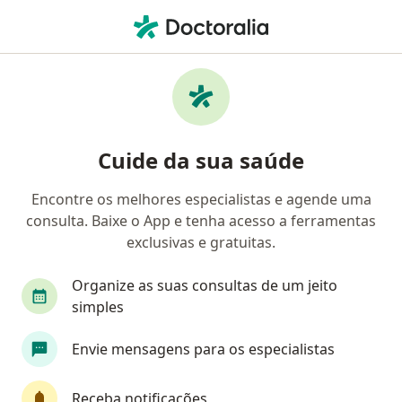
Men
Fobia Social • Águas Claras, FD
Filtros
• 1
Convênio
Mapa
Profissionais com experiência Fobia social,
Cuide da sua saúde
Águas Claras
Encontre os melhores especialistas e agende uma
consulta. Baixe o App e tenha acesso a ferramentas
Qual especialização você está procurando?
exclusivas e gratuitas.
Psicólogo
Psicanalista
Psiquiatra
Méd
Organize as suas consultas de um jeito
simples
Envie mensagens para os especialistas
Receba notificações