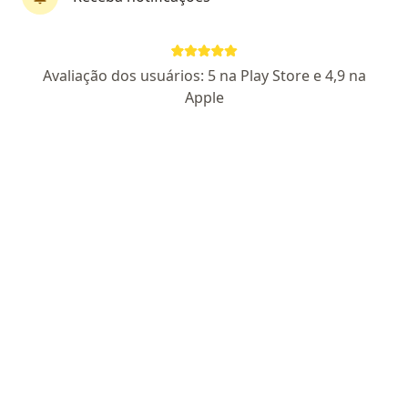
Perfil novo
Avaliação dos usuários: 5 na Play Store e 4,9 na
Clarissa Pesenti
Apple
·
Mais
Psicóloga
6 opiniões
CRP RS 15802
Rua 30 Norte 4, Brasília
•
Mapa
Consultório online
Consulta Psicologia
R$ 200
Esse especialista não oferece agendamento online para esse endereço.
Solicite um atendimento