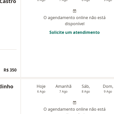
Castro
O agendamento online não está
disponível
Solicite um atendimento
R$ 350
odinho
Hoje
Amanhã
Sáb,
Dom,
6 Ago
7 Ago
8 Ago
9 Ago
O agendamento online não está