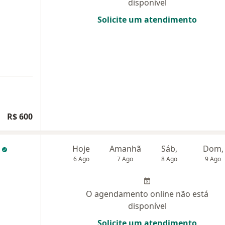
disponível
Solicite um atendimento
R$ 600
e
Hoje
Amanhã
Sáb,
Dom,
6 Ago
7 Ago
8 Ago
9 Ago
O agendamento online não está
disponível
Solicite um atendimento