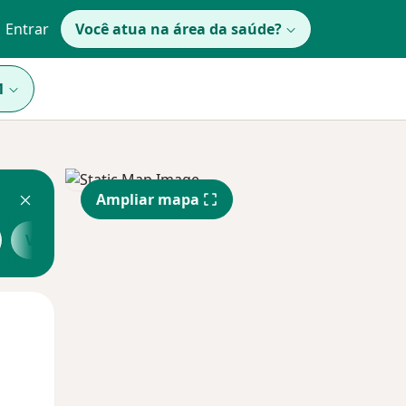
Entrar
Você atua na área da saúde?
1
Ampliar mapa
Veja mais
Segunda-feira
Ter,
Qua
10 Ago
11 Ago
12 Ago