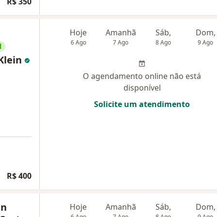
R$ 350
Hoje
Amanhã
Sáb,
Dom,
6 Ago
7 Ago
8 Ago
9 Ago
l
 Klein
O agendamento online não está
disponível
Solicite um atendimento
R$ 400
in
Hoje
Amanhã
Sáb,
Dom,
6 Ago
7 Ago
8 Ago
9 Ago