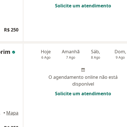
Solicite um atendimento
R$ 250
orim
Hoje
Amanhã
Sáb,
Dom,
6 Ago
7 Ago
8 Ago
9 Ago
O agendamento online não está
disponível
Solicite um atendimento
 Goiânia
•
Mapa