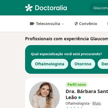
especiali
Teleconsulta
Convênio
Profissionais com experiência Glauco
Qual especialização você está procurando?
Oftalmologista
Otorrino
Der
Perfil novo
Dra. Bárbara Sant
Leão
·
Mais
Oftalmologista