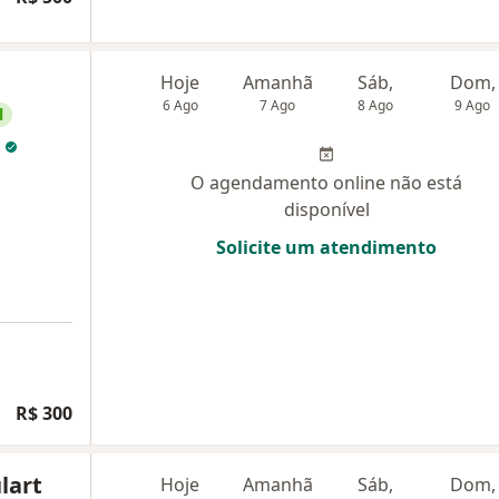
Hoje
Amanhã
Sáb,
Dom,
6 Ago
7 Ago
8 Ago
9 Ago
l
n
O agendamento online não está
disponível
Solicite um atendimento
R$ 300
lart
Hoje
Amanhã
Sáb,
Dom,