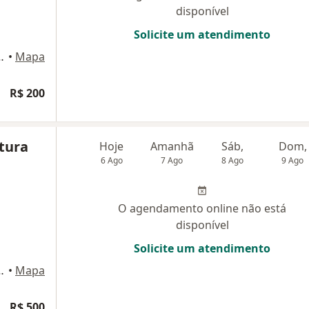
disponível
Solicite um atendimento
1, Aparecida de Goiânia
•
Mapa
R$ 200
tura
Hoje
Amanhã
Sáb,
Dom,
6 Ago
7 Ago
8 Ago
9 Ago
O agendamento online não está
disponível
Solicite um atendimento
aranhos, 799, Goiânia
•
Mapa
R$ 500