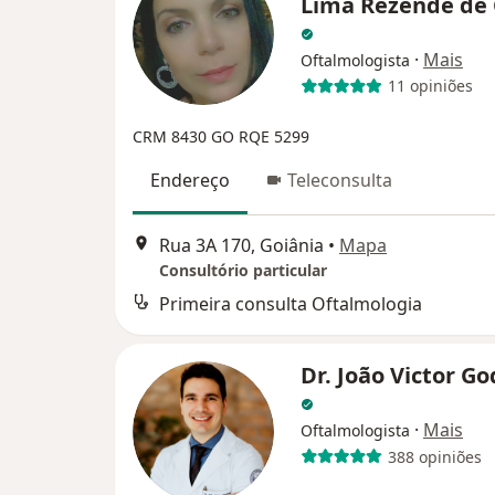
Lima Rezende de 
·
Mais
Oftalmologista
11 opiniões
CRM 8430 GO RQE 5299
Endereço
Teleconsulta
Rua 3A 170, Goiânia
•
Mapa
Consultório particular
Primeira consulta Oftalmologia
Dr. João Victor G
·
Mais
Oftalmologista
388 opiniões