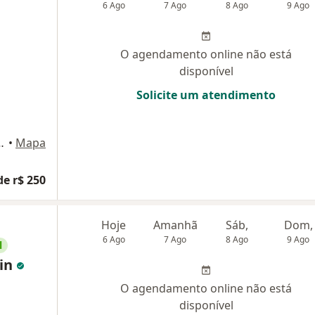
6 Ago
7 Ago
8 Ago
9 Ago
O agendamento online não está
disponível
Solicite um atendimento
5 , Setor Coimbra, Goiânia
•
Mapa
de r$ 250
Hoje
Amanhã
Sáb,
Dom,
6 Ago
7 Ago
8 Ago
9 Ago
l
bin
O agendamento online não está
disponível