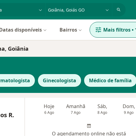
dade, doença ou nome
cidade ou região
Datas disponíveis
Bairros
Mais filtros
•
ma, Goiânia
matologista
Ginecologista
Médico de família
Hoje
Amanhã
Sáb,
Dom,
6 Ago
7 Ago
8 Ago
9 Ago
os R.
O agendamento online não está