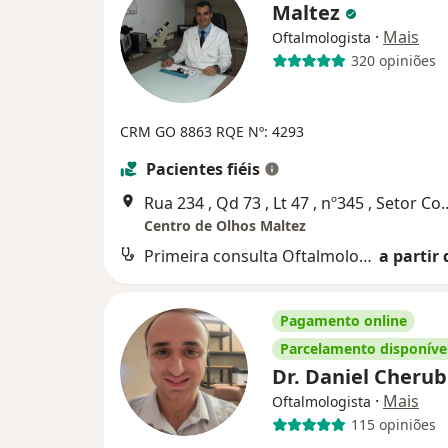
Maltez
·
Mais
Oftalmologista
320 opiniões
CRM GO 8863
RQE Nº: 4293
Pacientes fiéis
Rua 234 , Qd 73 , Lt 47 , nº34
Centro de Olhos Maltez
Primeira consulta Oftalmologia
a partir 
Pagamento online
Parcelamento disponíve
Dr. Daniel Cheru
·
Mais
Oftalmologista
115 opiniões