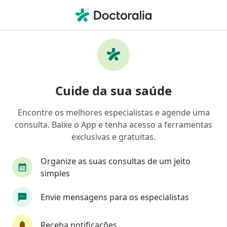
Men
Hepatite B • Belo Horizonte, Minas Gerais MG
Filtros
• 1
Convênio
Mapa
Profissionais com experiência Hepatite B,
Cuide da sua saúde
Belo Horizonte
Encontre os melhores especialistas e agende uma
consulta. Baixe o App e tenha acesso a ferramentas
Qual especialização você está procurando?
exclusivas e gratuitas.
Gastroenterologista
Infectologista
Hepat
Organize as suas consultas de um jeito
simples
Envie mensagens para os especialistas
Receba notificações