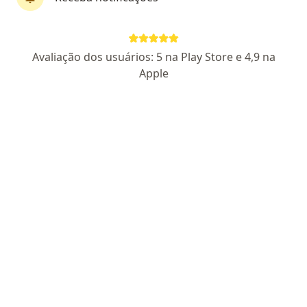
Dr. Victor de Barros Koehne
Avaliação dos usuários: 5 na Play Store e 4,9 na
·
Mais
Gastroenterologista
Apple
553 opiniões
CRM MG 23747
| RQE Gastroenterologista Nº: 7956
Especialista em doenças do fígado e intestinos
Mestrado pela UFMG, membro FBG, SBH, Sobed,
Gediib
Trato os pacientes de forma humana e científica
Endereço 1
Endereço 2
Teleconsulta
Rua Dos Ingás , 581, Contagem
•
Mapa
Consultório Contagem
Consulta Gastroenterologia
R$ 400