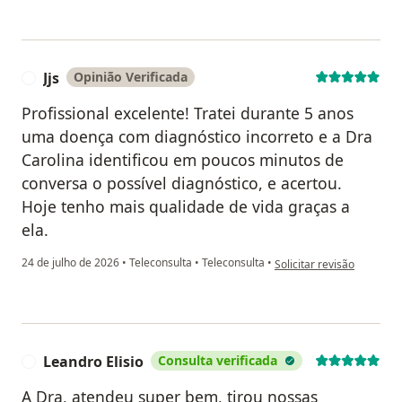
Jjs
Opinião Verificada
J
Profissional excelente! Tratei durante 5 anos
uma doença com diagnóstico incorreto e a Dra
Carolina identificou em poucos minutos de
conversa o possível diagnóstico, e acertou.
Hoje tenho mais qualidade de vida graças a
ela.
na opinião do utilizador Jj
24 de julho de 2026
•
Teleconsulta
•
Teleconsulta
•
Solicitar revisão
Leandro Elisio
Consulta verificada
L
A Dra, atendeu super bem, tirou nossas