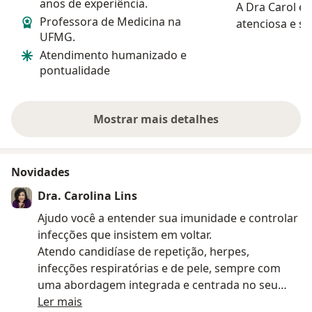
anos de experiência.
A Dra Carol é
Professora de Medicina na
atenciosa e s
UFMG.
disponível qu
Atendimento humanizado e
atendimento 
pontualidade
tem infecção u
Trouxe alterna
estamos...
Mostrar mais detalhes
sobre a experiência
Novidades
Dra. Carolina Lins
Ajudo você a entender sua imunidade e controlar
infecções que insistem em voltar.
Atendo candidíase de repetição, herpes,
infecções respiratórias e de pele, sempre com
uma abordagem integrada e centrada no seu
bem-estar.
Ler mais