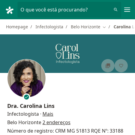
Men
O que você está procurando?
Homepage
Infectologista
Belo Horizonte
Carolina L
Mudar de cidad
Dra.
Carolina Lins
sobre as especializações
Infectologista
·
Mais
Belo Horizonte
2 endereços
Número de registro: CRM MG 51813 RQE Nº: 33188