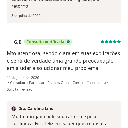
retorno!
3 de julho de 2026
G.B
Consulta verificada
G
Mto atenciosa, sendo clara em suas explicações
e senti de verdade uma grande preocupação
em ajudar a solucionar meu problema!
11 de junho de 2026
•
Consultório Particular - Rua dos Otoni
•
Consulta Infectologia
•
na opinião do utilizador G.B
Solicitar revisão
Dra. Carolina Lins
Muito obrigada pelo seu carinho e pela
confiança. Fico feliz em saber que a consulta