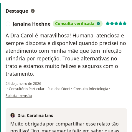
Destaque
Janaína Hoehne
Consulta verificada
J
A Dra Carol é maravilhosa! Humana, atenciosa e
sempre disposta e disponível quando precisei no
atendimento com minha mãe que tem infecção
urinária por repetição. Trouxe alternativas no
trato e estamos muito felizes e seguros com o
tratamento.
24 de janeiro de 2026
•
Consultório Particular - Rua dos Otoni
•
Consulta Infectologia
•
na opinião do utilizador Janaína Hoehne
Solicitar revisão
Dra. Carolina Lins
Muito obrigada por compartilhar esse relato tão
positivo! Fico imensamente feliz em saber que as