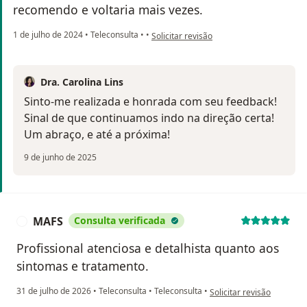
recomendo e voltaria mais vezes.
na opinião do utilizador Raphael Freitas
1 de julho de 2024
•
Teleconsulta
•
•
Solicitar revisão
Dra. Carolina Lins
Sinto-me realizada e honrada com seu feedback!
Sinal de que continuamos indo na direção certa!
Um abraço, e até a próxima!
9 de junho de 2025
MAFS
Consulta verificada
M
Profissional atenciosa e detalhista quanto aos
sintomas e tratamento.
na opinião do utilizador 
31 de julho de 2026
•
Teleconsulta
•
Teleconsulta
•
Solicitar revisão