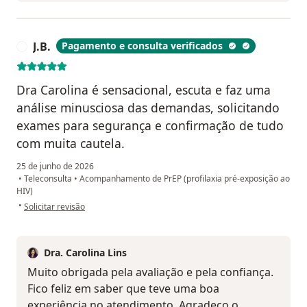
J.B.
Pagamento e consulta verificados
J
Dra Carolina é sensacional, escuta e faz uma
análise minusciosa das demandas, solicitando
exames para segurança e confirmação de tudo
com muita cautela.
25 de junho de 2026
•
Teleconsulta
•
Acompanhamento de PrEP (profilaxia pré-exposição ao
HIV)
na opinião do utilizador J.B.
•
Solicitar revisão
Dra. Carolina Lins
Muito obrigada pela avaliação e pela confiança.
Fico feliz em saber que teve uma boa
experiência no atendimento. Agradeço o