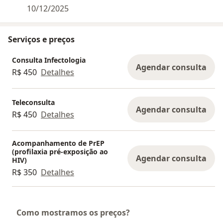
10/12/2025
Utilizo protocolos imunológicos e imunoterapia
para fortalecer seu corpo e reduzir crises, no
Serviços e preços
consultório ou por telemedicina — inclusive para
quem mora em outros países.
Consulta Infectologia
Agendar consulta
R$ 450
Detalhes
Consulta particular com recibo para reembolso.
Agende quando precisar.
Teleconsulta
Agendar consulta
R$ 450
Detalhes
Acompanhamento de PrEP
(profilaxia pré-exposição ao
Agendar consulta
HIV)
R$ 350
Detalhes
Como mostramos os preços?