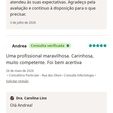
atendeu às suas expectativas. Agradeço pela
avaliação e continuo à disposição para o que
precisar.
3 de julho de 2026
Andrea
Consulta verificada
A
Uma profissional maravilhosa. Carinhosa,
muito competente. Foi bem acertiva
26 de maio de 2026
•
Consultório Particular - Rua dos Otoni
•
Consulta Infectologia
•
na opinião do utilizador Andrea
Solicitar revisão
Dra. Carolina Lins
Olá Andrea!