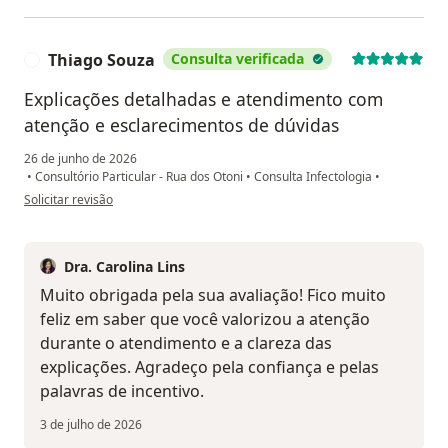
Thiago Souza
Consulta verificada
T
Explicações detalhadas e atendimento com
atenção e esclarecimentos de dúvidas
26 de junho de 2026
•
Consultório Particular - Rua dos Otoni
•
Consulta Infectologia
•
na opinião do utilizador Thiago Souza
Solicitar revisão
Dra. Carolina Lins
Muito obrigada pela sua avaliação! Fico muito
feliz em saber que você valorizou a atenção
durante o atendimento e a clareza das
explicações. Agradeço pela confiança e pelas
palavras de incentivo.
3 de julho de 2026