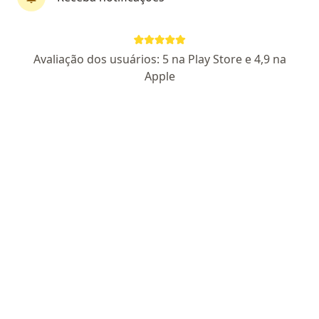
Dra. Angélica Amaral
Avaliação dos usuários: 5 na Play Store e 4,9 na
·
Mais
Cirurgiã plástica
Apple
CRM RJ 724556
- RQE nao encontrado para (CIRURGIAO
PLÁSTICO)
R. Winston Churchil, 71, Macaé
•
Mapa
Dra. Angélica Amaral
Primeira consulta Cirurgia Plástica
a partir de r$ 450
Esse especialista não oferece agendamento online para esse endereço.
Solicite um atendimento