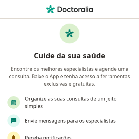
Men
Lipodistrofia Abdominal • Macaé, Rio de Janeiro RJ
Filtros
• 1
Mapa
Profissionais com experiência Lipodistrofia
Cuide da sua saúde
abdominal, Macaé
Encontre os melhores especialistas e agende uma
consulta. Baixe o App e tenha acesso a ferramentas
Qual especialização você está procurando?
exclusivas e gratuitas.
Cirurgião plástico
Organize as suas consultas de um jeito
simples
Envie mensagens para os especialistas
Receba notificações