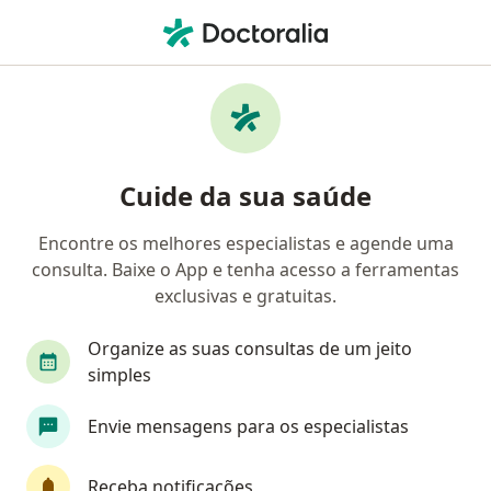
Men
Neoplasias Pancreáticas • Belo Horizonte, Minas Gerais MG
Filtros
• 1
Convênio
Mapa
Profissionais com experiência Neoplasias
Cuide da sua saúde
Pancreáticas, Belo Horizonte
Encontre os melhores especialistas e agende uma
consulta. Baixe o App e tenha acesso a ferramentas
Qual especialização você está procurando?
exclusivas e gratuitas.
Cirurgião geral
Cirurgião do aparelho digestiv
Organize as suas consultas de um jeito
simples
Envie mensagens para os especialistas
Receba notificações